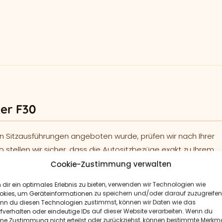
er F30
n Sitzausführungen angeboten wurde, prüfen wir nach Ihrer
o stellen wir sicher, dass die Autositzbezüge exakt zu Ihrem
Cookie-Zustimmung verwalten
dir ein optimales Erlebnis zu bieten, verwenden wir Technologien wie
h gefertigt und passgenau über den vorhandenen
okies, um Geräteinformationen zu speichern und/oder darauf zuzugreifen
nn du diesen Technologien zustimmst, können wir Daten wie das
fverhalten oder eindeutige IDs auf dieser Website verarbeiten. Wenn du
ine Zustimmung nicht erteilst oder zurückziehst, können bestimmte Merkm