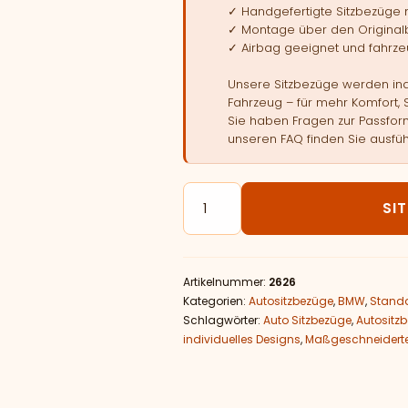
✓ Handgefertigte Sitzbezüge
✓ Montage über den Original
✓ Airbag geeignet und fahrzeu
Unsere Sitzbezüge werden indi
Fahrzeug – für mehr Komfort, 
Sie haben Fragen zur Passform
unseren FAQ finden Sie ausfüh
Autositzbezüge passend für B
SI
Artikelnummer:
2626
Kategorien:
Autositzbezüge
,
BMW
,
Standa
Schlagwörter:
Auto Sitzbezüge
,
Autositz
individuelles Designs
,
Maßgeschneiderte