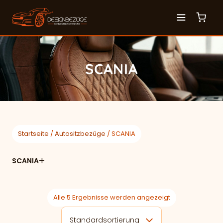
SCANIA
Startseite
/
Autositzbezüge
/ SCANIA
SCANIA
Alle 5 Ergebnisse werden angezeigt
Standardsortierung