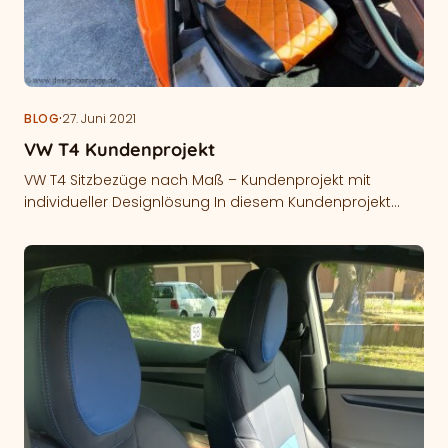
·
BLOG
27. Juni 2021
VW T4 Kundenprojekt
VW T4 Sitzbezüge nach Maß – Kundenprojekt mit
individueller Designlösung In diesem Kundenprojekt
zeigen wir maßgefertigte VW T4 Sitzbezüge nach…