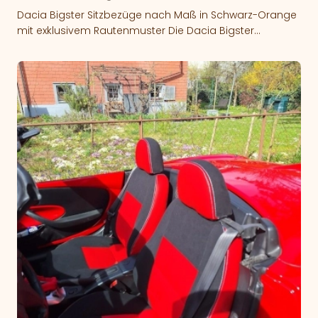
Dacia Bigster Sitzbezüge nach Maß in Schwarz-Orange
mit exklusivem Rautenmuster Die Dacia Bigster
Sitzbezüge Schwarz Orange verleihen dem Innenraum
einen…