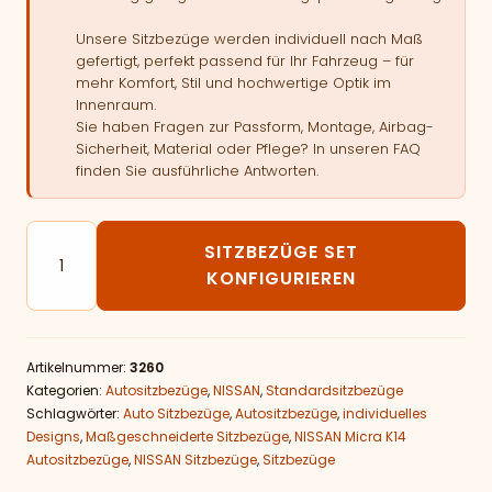
Unsere Sitzbezüge werden individuell nach Maß
gefertigt, perfekt passend für Ihr Fahrzeug – für
mehr Komfort, Stil und hochwertige Optik im
Innenraum.
Sie haben Fragen zur Passform, Montage, Airbag-
Sicherheit, Material oder Pflege? In unseren FAQ
finden Sie ausführliche Antworten.
Autositzbezüge passend für NISSAN Micra K14 Menge
SITZBEZÜGE SET
KONFIGURIEREN
Artikelnummer:
3260
Kategorien:
Autositzbezüge
,
NISSAN
,
Standardsitzbezüge
Schlagwörter:
Auto Sitzbezüge
,
Autositzbezüge
,
individuelles
Designs
,
Maßgeschneiderte Sitzbezüge
,
NISSAN Micra K14
Autositzbezüge
,
NISSAN Sitzbezüge
,
Sitzbezüge