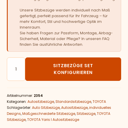
Unsere Sitzbezüge werden individuell nach Maß
gefertigt, perfekt passend für Ihr Fahrzeug – für
mehr Komfort, Stil und hochwertige Optik im
Innenraum.
Sie haben Fragen zur Passform, Montage, Airbag-
Sicherheit, Material oder Pflege? In unseren FAQ
finden Sie ausführliche Antworten.
Autositzbezüge passend für TOYOTA Yaris I Menge
SITZBEZÜGE SET
KONFIGURIEREN
Artikelnummer:
2354
Kategorien:
Autositzbezüge
,
Standardsitzbezüge
,
TOYOTA
Schlagwörter:
Auto Sitzbezüge
,
Autositzbezüge
,
individuelles
Designs
,
Maßgeschneiderte Sitzbezüge
,
Sitzbezüge
,
TOYOTA
Sitzbezüge
,
TOYOTA Yaris I Autositzbezüge