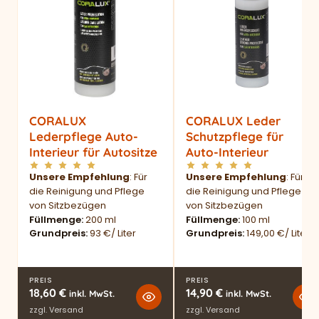
CORALUX
CORALUX Leder
Lederpflege Auto-
Schutzpflege für
Interieur für Autositze
Auto-Interieur
Unsere Empfehlung
: Für
Unsere Empfehlung
: Für
die Reinigung und Pflege
die Reinigung und Pflege
von Sitzbezügen
von Sitzbezügen
Füllmenge
200 ml
Füllmenge
100 ml
Grundpreis
93 €/ Liter
Grundpreis
149,00 €/ Liter
PREIS
PREIS
18,60
€
14,90
€
inkl. MwSt.
inkl. MwSt.
zzgl.
Versand
zzgl.
Versand