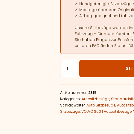
✓ Handgefertigte Sitzbezüge
✓ Montage über den Original
✓ Airbag geeignet und fahrzeu
Unsere Sitzbezüge werden indi
Fahrzeug – für mehr Komfort, 
Sie haben Fragen zur Passform
unseren FAQ finden Sie ausfüh
Autositzbezüge passend für VO
SI
Artikelnummer:
2315
Kategorien:
Autositzbezüge
,
Standardsit
Schlagwörter:
Auto Sitzbezüge
,
Autositz
Sitzbezüge
,
VOLVO S60 I Autositzbezüge
,