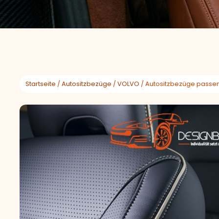
Startseite
/
Autositzbezüge
/
VOLVO
/ Autositzbezüge passen