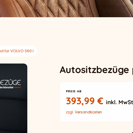
d für VOLVO S60 I
Autositzbezüge
PREIS AB
393,99
€
inkl. MwSt
zzgl.
Versandkosten