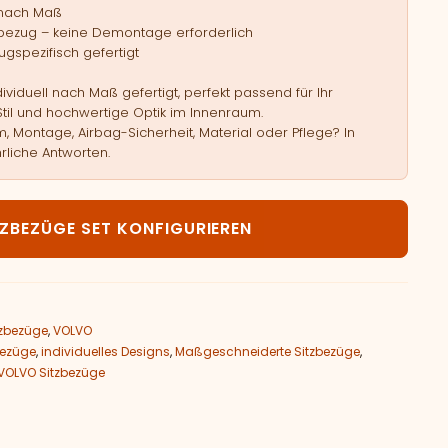
 nach Maß
bezug – keine Demontage erforderlich
gspezifisch gefertigt
viduell nach Maß gefertigt, perfekt passend für Ihr
Stil und hochwertige Optik im Innenraum.
, Montage, Airbag-Sicherheit, Material oder Pflege? In
rliche Antworten.
LVO S60 I Menge
TZBEZÜGE SET KONFIGURIEREN
zbezüge
,
VOLVO
bezüge
,
individuelles Designs
,
Maßgeschneiderte Sitzbezüge
,
VOLVO Sitzbezüge