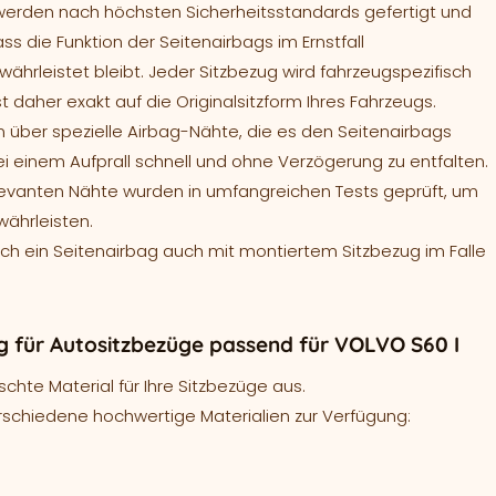
werden nach höchsten Sicherheitsstandards gefertigt und
ass die Funktion der Seitenairbags im Ernstfall
ährleistet bleibt. Jeder Sitzbezug wird fahrzeugspezifisch
t daher exakt auf die Originalsitzform Ihres Fahrzeugs.
 über spezielle Airbag-Nähte, die es den Seitenairbags
ei einem Aufprall schnell und ohne Verzögerung zu entfalten.
levanten Nähte wurden in umfangreichen Tests geprüft, um
währleisten.
sich ein Seitenairbag auch mit montiertem Sitzbezug im Falle
 für Autositzbezüge passend für VOLVO S60 I
hte Material für Ihre Sitzbezüge aus.
rschiedene hochwertige Materialien zur Verfügung: