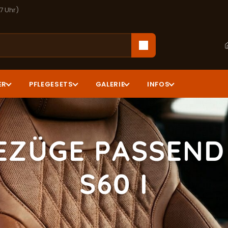
17 Uhr)
ER
PFLEGESETS
GALERIE
INFOS
EZÜGE PASSEND
S60 I