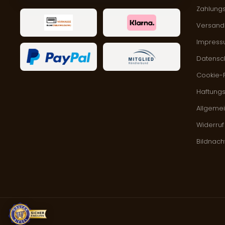
Zahlung
Versand 
Impres
Datensc
Cookie-R
Haftung
Allgeme
Widerruf
Bildnac