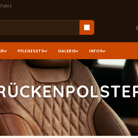
17 Uhr)
ER
PFLEGESETS
GALERIE
INFOS
ZRÜCKENPOLSTE