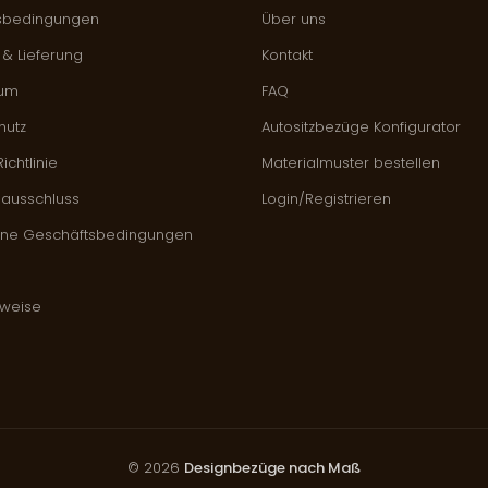
sbedingungen
Über uns
& Lieferung
Kontakt
sum
FAQ
hutz
Autositzbezüge Konfigurator
ichtlinie
Materialmuster bestellen
sausschluss
Login/Registrieren
ine Geschäftsbedingungen
hweise
© 2026
Designbezüge nach Maß