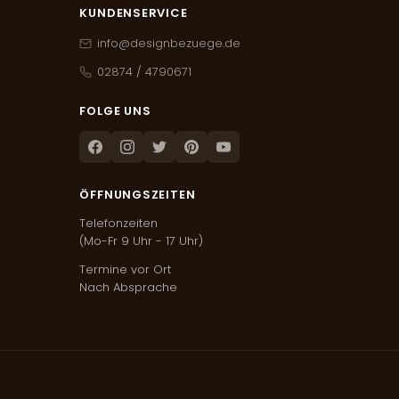
KUNDENSERVICE
info@designbezuege.de
02874 / 4790671
FOLGE UNS
Facebook
Instagram
Twitter
Pinterest
Youtube
ÖFFNUNGSZEITEN
Telefonzeiten
(Mo-Fr 9 Uhr - 17 Uhr)
Termine vor Ort
Nach Absprache