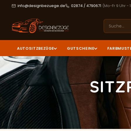
info@designbezuege.de
02874 / 4790671
(Mo-Fr 9 Uhr - 
AUTOSITZBEZÜGE
GUTSCHEINE
FARBMUST
SIT