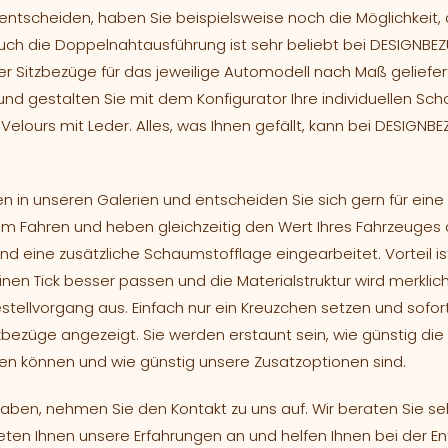
ntscheiden, haben Sie beispielsweise noch die Möglichkeit, 
uch die Doppelnahtausführung ist sehr beliebt bei DESIGNBEZ
r Sitzbezüge für das jeweilige Automodell nach Maß geliefert
 und gestalten Sie mit dem Konfigurator Ihre individuellen Sc
elours mit Leder. Alles, was Ihnen gefällt, kann bei DESIGNBEZ
n in unseren Galerien und entscheiden Sie sich gern für eine
m Fahren und heben gleichzeitig den Wert Ihres Fahrzeuges a
d eine zusätzliche Schaumstofflage eingearbeitet. Vorteil ist
nen Tick besser passen und die Materialstruktur wird merklich
ellvorgang aus. Einfach nur ein Kreuzchen setzen und sofort
bezüge angezeigt. Sie werden erstaunt sein, wie günstig die
 können und wie günstig unsere Zusatzoptionen sind.
 haben, nehmen Sie den Kontakt zu uns auf. Wir beraten Sie se
ieten Ihnen unsere Erfahrungen an und helfen Ihnen bei der E