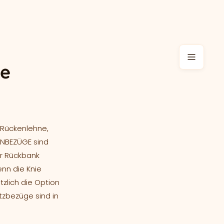
re
r Rückenlehne,
GNBEZÜGE sind
er Rückbank
enn die Knie
zlich die Option
tzbezüge sind in