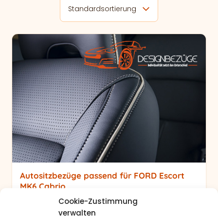
Standardsortierung
Autositzbezüge passend für FORD Escort
MK6 Cabrio
Cookie-Zustimmung
Modell/Baujahr
FORD Escort MK6 Cabrio (1992-1995)
verwalten
Beispielfoto
: Bezüge individuell gestaltbar