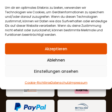
Autositzbezüge nach Maß – Qualitativ, passgenau,
Um dir ein optimales Erlebnis zu bieten, verwenden wir
maßgeschneidert und individuell gefertigt
Technologien wie Cookies, um Geräteinformationen zu speichern
und/oder darauf zuzugreifen. Wenn du diesen Technologien
PREIS AB
zustimmst, können wir Daten wie das Surfverhalten oder eindeutige
336,99
€
inkl. MwSt.
IDs auf dieser Website verarbeiten. Wenn du deine Zustimmung
zzgl.
Versand
nicht erteilst oder zurückziehst, können bestimmte Merkmale und
Funktionen beeinträchtigt werden.
Akzeptieren
Ablehnen
Widerruf absenden
Einstellungen ansehen
Cookie-Richtlinie
Datenschutz
Impressum