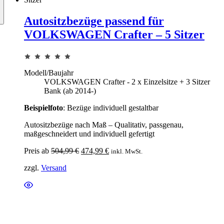
Autositzbezüge passend für
VOLKSWAGEN Crafter – 5 Sitzer
Modell/Baujahr
VOLKSWAGEN Crafter - 2 x Einzelsitze + 3 Sitzer
Bank (ab 2014-)
Beispielfoto
: Bezüge individuell gestaltbar
Autositzbezüge nach Maß – Qualitativ, passgenau,
maßgeschneidert und individuell gefertigt
Ursprünglicher Preis war: 504,99 €
Aktueller Preis ist: 474,99 €.
Preis ab
504,99
€
474,99
€
inkl. MwSt.
zzgl.
Versand