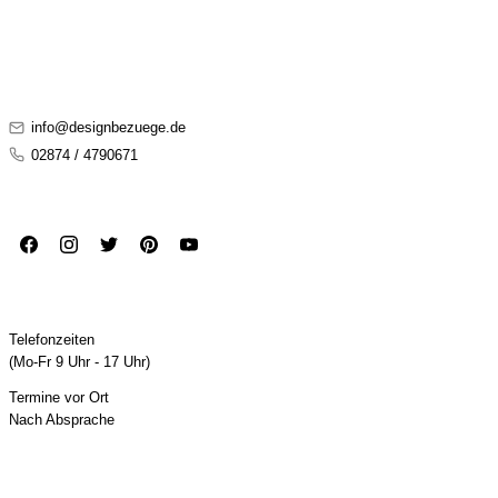
KONTAKT
KUNDENSERVICE
info@designbezuege.de
02874 / 4790671
FOLGE UNS
Facebook
Instagram
Twitter
Pinterest
Youtube
ÖFFNUNGSZEITEN
Telefonzeiten
(Mo-Fr 9 Uhr - 17 Uhr)
Termine vor Ort
Nach Absprache