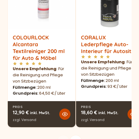
COLOURLOCK
CORALUX
Alcantara
Lederpflege Auto-
Textilreiniger 200 ml
Interieur für Autositze
für Auto & Möbel
Unsere Empfehlung
: Für
die Reinigung und Pflege
Unsere Empfehlung
: Für
von Sitzbezügen
die Reinigung und Pflege
Füllmenge
200 ml
von Sitzbezügen
Grundpreis
93 €/ Liter
Füllmenge
200 ml
Grundpreis
64,50 €/ Liter
PREIS
PREIS
12,90
€
18,60
€
inkl. MwSt.
inkl. MwSt.
zzgl.
Versand
zzgl.
Versand