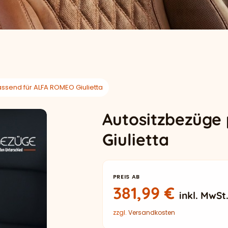
ssend für ALFA ROMEO Giulietta
Autositzbezüge
Giulietta
PREIS AB
381,99
€
inkl. MwSt
zzgl.
Versandkosten