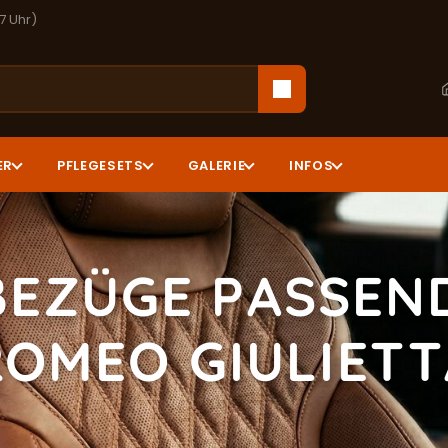
17 Uhr)
ER
PFLEGESETS
GALERIE
INFOS
BEZÜGE PASSEND
ROMEO GIULIETT