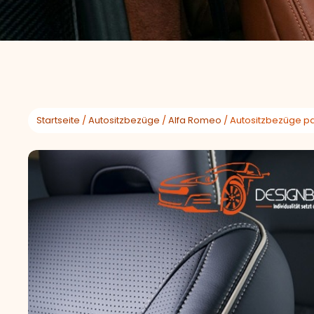
Startseite
/
Autositzbezüge
/
Alfa Romeo
/ Autositzbezüge pa