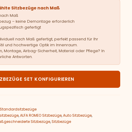
ählte Sitzbezüge nach Maß
 nach Maß
bezug – keine Demontage erforderlich
gspezifisch gefertigt
viduell nach Maß gefertigt, perfekt passend für Ihr
Stil und hochwertige Optik im Innenraum.
, Montage, Airbag-Sicherheit, Material oder Pflege? In
rliche Antworten.
FA ROMEO Giulietta Menge
TZBEZÜGE SET KONFIGURIEREN
Standardsitzbezüge
sitzbezüge
,
ALFA ROMEO Sitzbezüge
,
Auto Sitzbezüge
,
ßgeschneiderte Sitzbezüge
,
Sitzbezüge