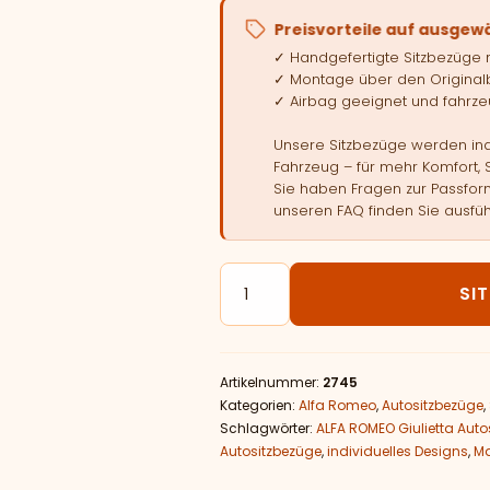
Preisvorteile auf ausgew
✓ Handgefertigte Sitzbezüge
✓ Montage über den Original
✓ Airbag geeignet und fahrzeu
Unsere Sitzbezüge werden indi
Fahrzeug – für mehr Komfort, 
Sie haben Fragen zur Passform
unseren FAQ finden Sie ausfüh
Autositzbezüge passend für AL
SI
Artikelnummer:
2745
Kategorien:
Alfa Romeo
,
Autositzbezüge
,
Schlagwörter:
ALFA ROMEO Giulietta Auto
Autositzbezüge
,
individuelles Designs
,
Ma