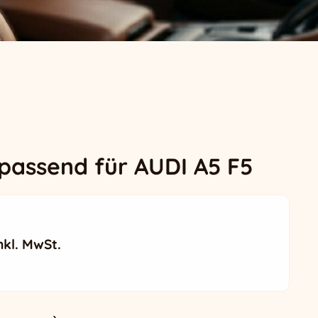
passend für AUDI A5 F5
icher Preis war: 444,99 €
ktueller Preis ist: 414,99 €.
nkl. MwSt.