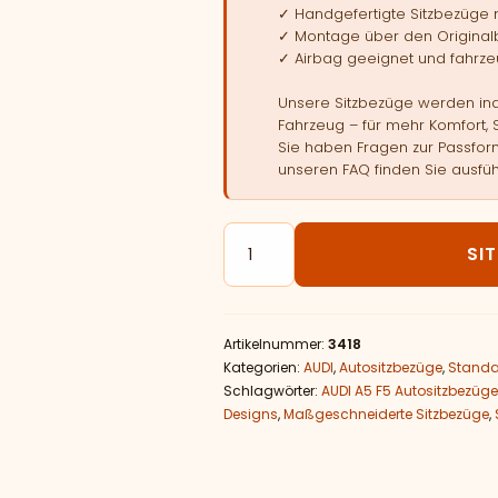
✓ Handgefertigte Sitzbezüge
✓ Montage über den Original
✓ Airbag geeignet und fahrzeu
Unsere Sitzbezüge werden indi
Fahrzeug – für mehr Komfort, 
Sie haben Fragen zur Passform
unseren FAQ finden Sie ausfüh
Autositzbezüge passend für AU
SI
Artikelnummer:
3418
Kategorien:
AUDI
,
Autositzbezüge
,
Standa
Schlagwörter:
AUDI A5 F5 Autositzbezüge
Designs
,
Maßgeschneiderte Sitzbezüge
,