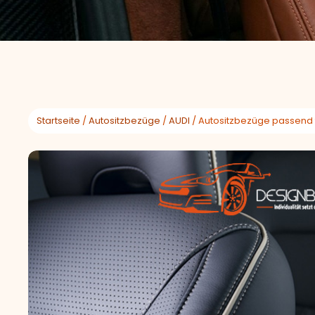
Startseite
/
Autositzbezüge
/
AUDI
/ Autositzbezüge passend f