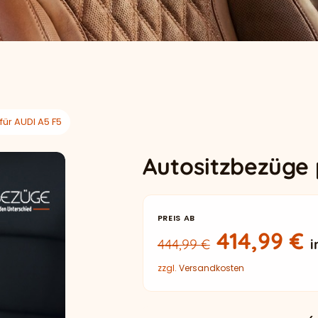
ür AUDI A5 F5
Autositzbezüge 
PREIS AB
Ursprüngl
A
414,99
€
444,99
€
i
zzgl.
Versandkosten