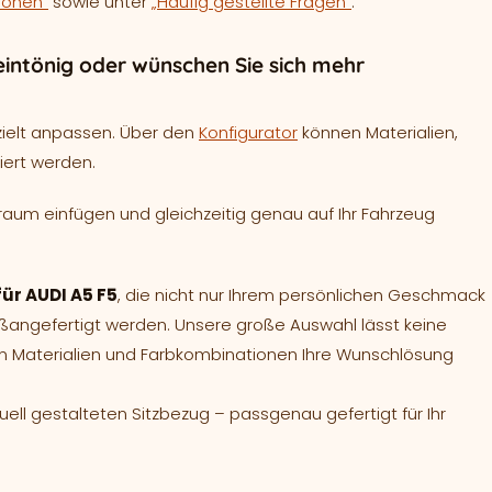
ionen“
sowie unter
„Häufig gestellte Fragen“
.
intönig oder wünschen Sie sich mehr
zielt anpassen. Über den
Konfigurator
können Materialien,
iert werden.
raum einfügen und gleichzeitig genau auf Ihr Fahrzeug
für AUDI A5 F5
, die nicht nur Ihrem persönlichen Geschmack
aßangefertigt werden. Unsere große Auswahl lässt keine
en Materialien und Farbkombinationen Ihre Wunschlösung
duell gestalteten Sitzbezug – passgenau gefertigt für Ihr