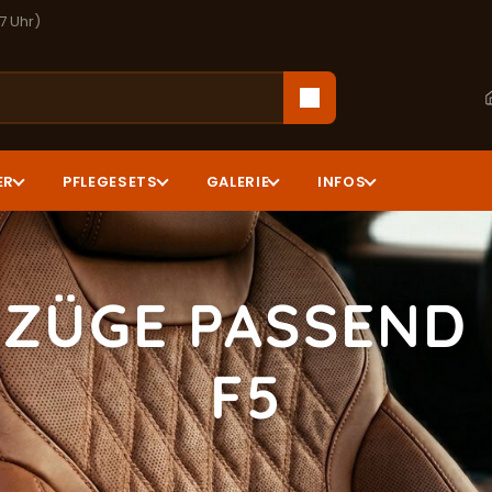
17 Uhr)
ER
PFLEGESETS
GALERIE
INFOS
ZÜGE PASSEND 
F5