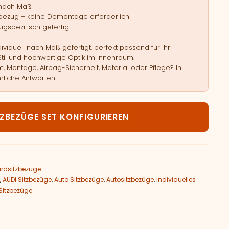
 nach Maß
bezug – keine Demontage erforderlich
gspezifisch gefertigt
viduell nach Maß gefertigt, perfekt passend für Ihr
Stil und hochwertige Optik im Innenraum.
, Montage, Airbag-Sicherheit, Material oder Pflege? In
rliche Antworten.
DI A5 F5 Menge
TZBEZÜGE SET KONFIGURIEREN
rdsitzbezüge
,
AUDI Sitzbezüge
,
Auto Sitzbezüge
,
Autositzbezüge
,
individuelles
Sitzbezüge