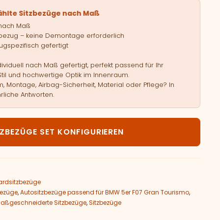
ählte Sitzbezüge nach Maß
 nach Maß
bezug – keine Demontage erforderlich
gspezifisch gefertigt
viduell nach Maß gefertigt, perfekt passend für Ihr
Stil und hochwertige Optik im Innenraum.
, Montage, Airbag-Sicherheit, Material oder Pflege? In
rliche Antworten.
MW 5er F07 Gran Tourismo Menge
TZBEZÜGE SET KONFIGURIEREN
rdsitzbezüge
bezüge
,
Autositzbezüge passend für BMW 5er F07 Gran Tourismo
,
aßgeschneiderte Sitzbezüge
,
Sitzbezüge