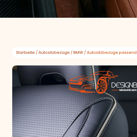
Startseite
/
Autositzbezüge
/
BMW
/ Autositzbezüge passend 