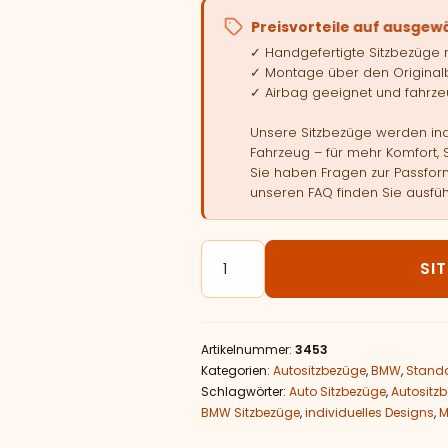
Preisvorteile auf ausgew
✓ Handgefertigte Sitzbezüge
✓ Montage über den Original
✓ Airbag geeignet und fahrzeu
Unsere Sitzbezüge werden indi
Fahrzeug – für mehr Komfort, 
Sie haben Fragen zur Passform
unseren FAQ finden Sie ausfüh
Autositzbezüge passend für B
SI
Artikelnummer:
3453
Kategorien:
Autositzbezüge
,
BMW
,
Standa
Schlagwörter:
Auto Sitzbezüge
,
Autositz
BMW Sitzbezüge
,
individuelles Designs
,
M