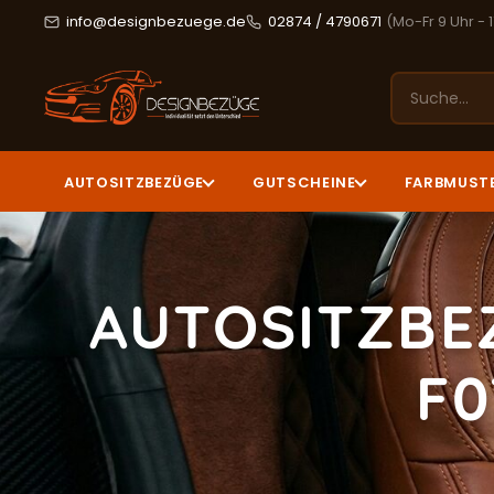
info@designbezuege.de
02874 / 4790671
(Mo-Fr 9 Uhr - 
AUTOSITZBEZÜGE
GUTSCHEINE
FARBMUST
AUTOSITZBE
F0