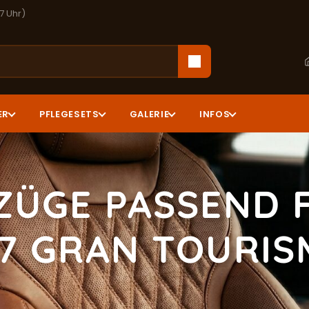
17 Uhr)
ER
PFLEGESETS
GALERIE
INFOS
ZÜGE PASSEND 
7 GRAN TOURI