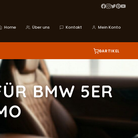
Home
Über uns
Kontakt
Mein Konto
0
ARTIKEL
FÜR BMW 5ER
SMO