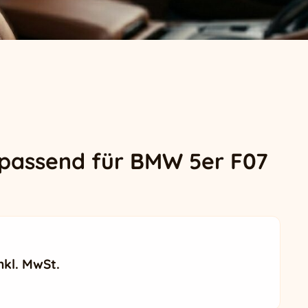
 passend für BMW 5er F07
icher Preis war: 416,99 €
ktueller Preis ist: 386,99 €.
nkl. MwSt.