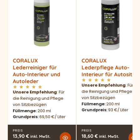
CORALUX
CORALUX
Lederreiniger für
Lederpflege Auto-
Auto-Interieur und
Interieur für Autositze
Autoleder
Unsere Empfehlung
: Für
die Reinigung und Pflege
Unsere Empfehlung
: Für
von Sitzbezügen
die Reinigung und Pflege
Füllmenge
200 ml
von Sitzbezügen
Grundpreis
93 €/ Liter
Füllmenge
200 ml
Grundpreis
69,50 €/ Liter
PREIS
PREIS
13,90
€
18,60
€
inkl. MwSt.
inkl. MwSt.