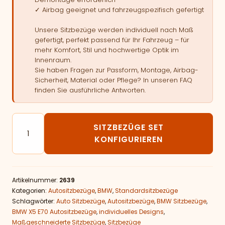
✓ Airbag geeignet und fahrzeugspezifisch gefertigt
Unsere Sitzbezüge werden individuell nach Maß
gefertigt, perfekt passend für Ihr Fahrzeug – für
mehr Komfort, Stil und hochwertige Optik im
Innenraum.
Sie haben Fragen zur Passform, Montage, Airbag-
Sicherheit, Material oder Pflege? In unseren FAQ
finden Sie ausführliche Antworten.
Autositzbezüge passend für BMW X5 E70 Menge
SITZBEZÜGE SET
KONFIGURIEREN
Artikelnummer:
2639
Kategorien:
Autositzbezüge
,
BMW
,
Standardsitzbezüge
Schlagwörter:
Auto Sitzbezüge
,
Autositzbezüge
,
BMW Sitzbezüge
,
BMW X5 E70 Autositzbezüge
,
individuelles Designs
,
Maßgeschneiderte Sitzbezüge
,
Sitzbezüge