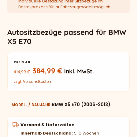
individuelle Gestaltung Ihrer Sitzbezüge im
Bestellprozess für Ihr Fahrzeugmodell möglich!
Autositzbezüge passend für BMW
X5 E70
PREIS AB
Ursprünglicher Preis war: 414,
Aktueller Preis ist: 38
384,99
€
inkl. MwSt.
414,99
€
zzgl.
Versandkosten
BMW X5 E70 (2006-2013)
MODELL / BAUJAHR
Versand & Lieferzeiten
Innerhalb Deutschland:
5-6 Wochen -