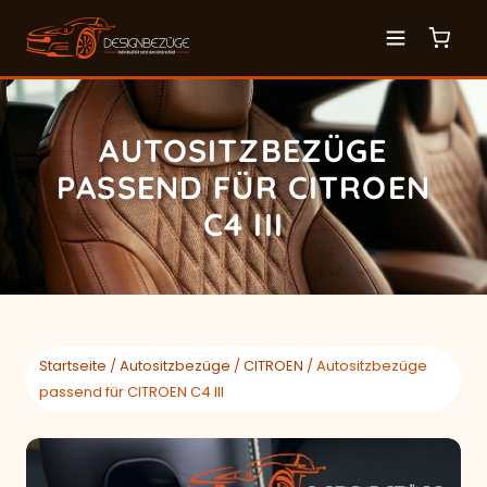
AUTOSITZBEZÜGE
PASSEND FÜR CITROEN
C4 III
Startseite
/
Autositzbezüge
/
CITROEN
/ Autositzbezüge
passend für CITROEN C4 III