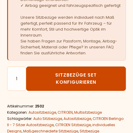
✓ Airbag geeignet und fahrzeugspezifisch gefertigt
Unsere Sitzbezüge werden individuell nach Maß
gefertigt, perfekt passend für Ihr Fahrzeug – für
mehr Komfort, Stil und hochwertige Optik im
Innenraum.
Sie haben Fragen zur Passform, Montage, Airbag-
Sicherheit, Material oder Pflege? In unseren FAQ
finden Sie ausführliche Antworten.
Autositzbezüge passend für CITROEN Berlingo II - 7 Si
SITZBEZÜGE SET
KONFIGURIEREN
Artikelnummer:
2502
Kategorien:
Autositzbezüge
,
CITROEN
,
Multisitzbezüge
Schlagwörter:
Auto Sitzbezüge
,
Autositzbezüge
,
CITROEN Berlingo
II - 7 Sitzer Autositzbezüge
,
CITROEN Sitzbezüge
,
individuelles
Designs
,
Maßgeschneiderte Sitzbezüge
,
Sitzbezüge