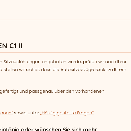
N C1 II
n Sitzausführungen angeboten wurde, prüfen wir nach Ihrer
o stellen wir sicher, dass die Autositzbezüge exakt zu Ihrem
h gefertigt und passgenau über den vorhandenen
ionen“
sowie unter
„Häufig gestellte Fragen“
.
intönig oder wünschen Sie sich mehr