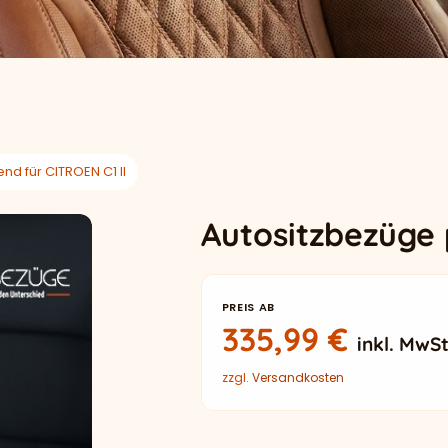
d für CITROEN C1 II
Autositzbezüge 
PREIS AB
335,99
€
inkl. MwSt
zzgl.
Versandkosten