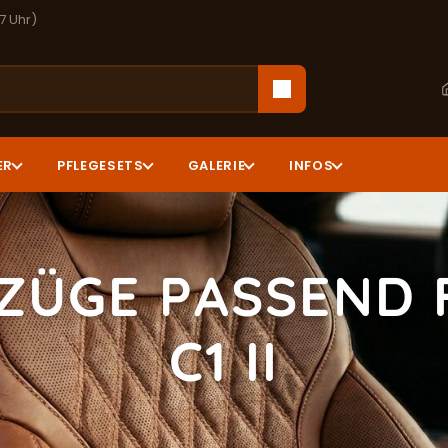
17 Uhr)
ER
PFLEGESETS
GALERIE
INFOS
ZÜGE PASSEND 
C1 II