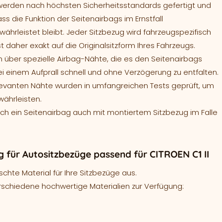
werden nach höchsten Sicherheitsstandards gefertigt und
ass die Funktion der Seitenairbags im Ernstfall
ährleistet bleibt. Jeder Sitzbezug wird fahrzeugspezifisch
t daher exakt auf die Originalsitzform Ihres Fahrzeugs.
 über spezielle Airbag-Nähte, die es den Seitenairbags
ei einem Aufprall schnell und ohne Verzögerung zu entfalten.
levanten Nähte wurden in umfangreichen Tests geprüft, um
währleisten.
sich ein Seitenairbag auch mit montiertem Sitzbezug im Falle
für Autositzbezüge passend für CITROEN C1 II
hte Material für Ihre Sitzbezüge aus.
rschiedene hochwertige Materialien zur Verfügung: