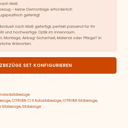
 nach Maß
bezug – keine Demontage erforderlich
gspezifisch gefertigt
viduell nach Maß gefertigt, perfekt passend für Ihr
Stil und hochwertige Optik im Innenraum.
, Montage, Airbag-Sicherheit, Material oder Pflege? In
rliche Antworten.
TROEN C1 II Menge
TZBEZÜGE SET KONFIGURIEREN
ndardsitzbezüge
bezüge
,
CITROEN C1 II Autositzbezüge
,
CITROEN Sitzbezüge
,
 Sitzbezüge
,
Sitzbezüge