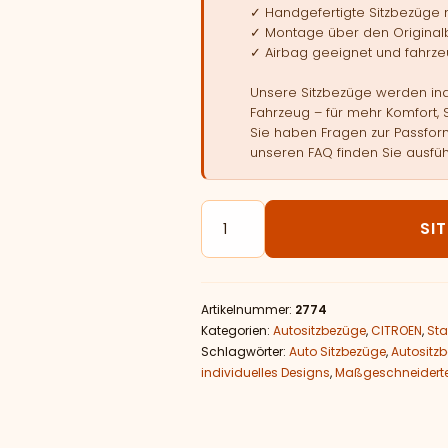
✓ Handgefertigte Sitzbezüge
✓ Montage über den Original
✓ Airbag geeignet und fahrzeu
Unsere Sitzbezüge werden indi
Fahrzeug – für mehr Komfort, 
Sie haben Fragen zur Passform
unseren FAQ finden Sie ausfüh
Autositzbezüge passend für CI
SI
Artikelnummer:
2774
Kategorien:
Autositzbezüge
,
CITROEN
,
Sta
Schlagwörter:
Auto Sitzbezüge
,
Autositz
individuelles Designs
,
Maßgeschneiderte