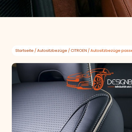
Startseite
/
Autositzbezüge
/
CITROEN
/ Autositzbezüge passen