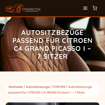
AUTOSITZBEZÜGE
PASSEND FÜR CITROEN
C4 GRAND PICASSO I –
7 SITZER
Startseite
/
Autositzbezüge
/
CITROEN
/ Autositzbezüge
passend für CITROEN C4 GRAND Picasso I – 7 Sitzer