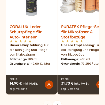
CORALUX Leder
PURATEX Pflege-Set
Schutzpflege für
für Mikrofaser &
Auto-Interieur
Stoffbezüge
Unsere Empfehlung
: Für
Unsere Empfehlung
: Für
die Reinigung und Pflege
die Reinigung und Pflege
von Sitzbezügen
von Sitzbezügen
Füllmenge
100 ml
Füllmenge
400 ml
Grundpreis
149,00 €/ Liter
Grundpreis
79,25€/ Liter
PREIS
PREIS
14,90
€
31,70
€
inkl. MwSt.
inkl. MwSt.
zzgl.
Versand
zzgl.
Versand