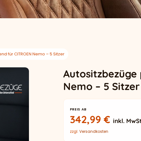
nd für CITROEN Nemo – 5 Sitzer
Autositzbezüge
Nemo – 5 Sitzer
PREIS AB
342,99
€
inkl. MwSt
zzgl.
Versandkosten