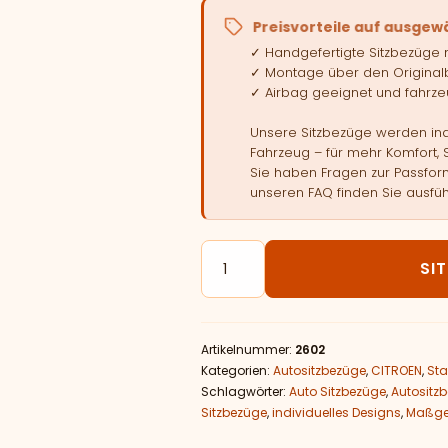
Preisvorteile auf ausgew
✓ Handgefertigte Sitzbezüge
✓ Montage über den Original
✓ Airbag geeignet und fahrzeu
Unsere Sitzbezüge werden indi
Fahrzeug – für mehr Komfort, 
Sie haben Fragen zur Passform
unseren FAQ finden Sie ausfüh
Autositzbezüge passend für CI
SI
Artikelnummer:
2602
Kategorien:
Autositzbezüge
,
CITROEN
,
Sta
Schlagwörter:
Auto Sitzbezüge
,
Autositz
Sitzbezüge
,
individuelles Designs
,
Maßges