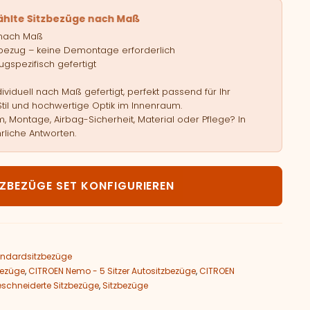
ählte Sitzbezüge nach Maß
 nach Maß
bezug – keine Demontage erforderlich
gspezifisch gefertigt
viduell nach Maß gefertigt, perfekt passend für Ihr
Stil und hochwertige Optik im Innenraum.
, Montage, Airbag-Sicherheit, Material oder Pflege? In
rliche Antworten.
TROEN Nemo - 5 Sitzer Menge
TZBEZÜGE SET KONFIGURIEREN
ndardsitzbezüge
bezüge
,
CITROEN Nemo - 5 Sitzer Autositzbezüge
,
CITROEN
chneiderte Sitzbezüge
,
Sitzbezüge