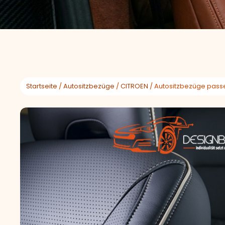
Startseite
/
Autositzbezüge
/
CITROEN
/ Autositzbezüge passe