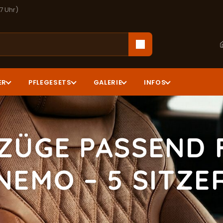
17 Uhr)
ER
PFLEGESETS
GALERIE
INFOS
ZÜGE PASSEND 
NEMO – 5 SITZE