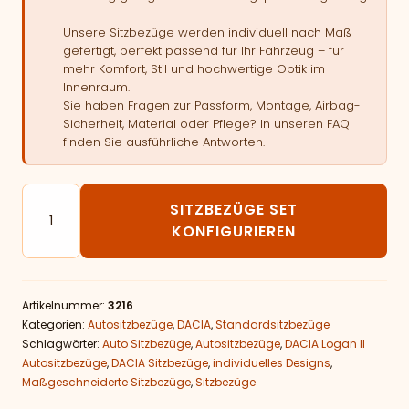
Unsere Sitzbezüge werden individuell nach Maß
gefertigt, perfekt passend für Ihr Fahrzeug – für
mehr Komfort, Stil und hochwertige Optik im
Innenraum.
Sie haben Fragen zur Passform, Montage, Airbag-
Sicherheit, Material oder Pflege? In unseren FAQ
finden Sie ausführliche Antworten.
Autositzbezüge passend für DACIA Logan II Menge
SITZBEZÜGE SET
KONFIGURIEREN
Artikelnummer:
3216
Kategorien:
Autositzbezüge
,
DACIA
,
Standardsitzbezüge
Schlagwörter:
Auto Sitzbezüge
,
Autositzbezüge
,
DACIA Logan II
Autositzbezüge
,
DACIA Sitzbezüge
,
individuelles Designs
,
Maßgeschneiderte Sitzbezüge
,
Sitzbezüge