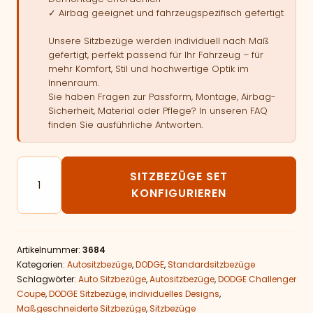
✓ Airbag geeignet und fahrzeugspezifisch gefertigt
Unsere Sitzbezüge werden individuell nach Maß
gefertigt, perfekt passend für Ihr Fahrzeug – für
mehr Komfort, Stil und hochwertige Optik im
Innenraum.
Sie haben Fragen zur Passform, Montage, Airbag-
Sicherheit, Material oder Pflege? In unseren FAQ
finden Sie ausführliche Antworten.
Autositzbezüge passend für DODGE Challenger Coup
SITZBEZÜGE SET
KONFIGURIEREN
Artikelnummer:
3684
Kategorien:
Autositzbezüge
,
DODGE
,
Standardsitzbezüge
Schlagwörter:
Auto Sitzbezüge
,
Autositzbezüge
,
DODGE Challenger
Coupe
,
DODGE Sitzbezüge
,
individuelles Designs
,
Maßgeschneiderte Sitzbezüge
,
Sitzbezüge