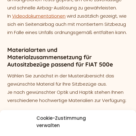
und schnelle Airbag-Auslösung zu gewährleisten.
In
Videodokumentationen
wird zusätzlich gezeigt, wie
sich ein Seitenairbag auch mit montiertem Sitzbezug
im Falle eines Unfalls ordnungsgemäß entfalten kann.
Materialarten und
Materialzusammensetzung für
Autositzbezüge passend für FIAT 500e
Wählen Sie zunächst in der Musterübersicht das
gewünschte Material für Ihre Sitzbezüge aus.
Je nach gewünschter Optik und Haptik stehen Ihnen
verschiedene hochwertige Materialien zur Verfügung:
Lederlook – Kunstleder
Cookie-Zustimmung
Oberfläche: 100% Polyurethan
verwalten
Beschichtung: 60% PCV, 40% Polyester (PES)