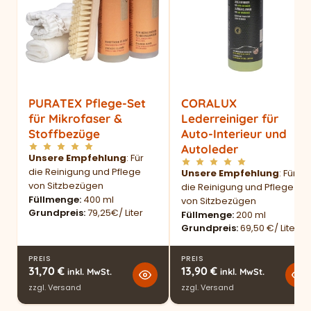
PURATEX Pflege-Set
CORALUX
für Mikrofaser &
Lederreiniger für
Stoffbezüge
Auto-Interieur und
Autoleder
Unsere Empfehlung
: Für
die Reinigung und Pflege
Unsere Empfehlung
: Für
von Sitzbezügen
die Reinigung und Pflege
Füllmenge
400 ml
von Sitzbezügen
Grundpreis
79,25€/ Liter
Füllmenge
200 ml
Grundpreis
69,50 €/ Liter
PREIS
PREIS
31,70
€
13,90
€
inkl. MwSt.
inkl. MwSt.
zzgl.
Versand
zzgl.
Versand