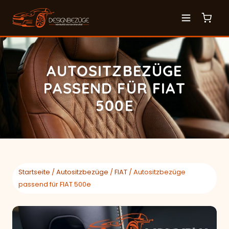
AUTOSITZBEZÜGE
PASSEND FÜR FIAT
500E
Startseite
/
Autositzbezüge
/
FIAT
/ Autositzbezüge
passend für FIAT 500e