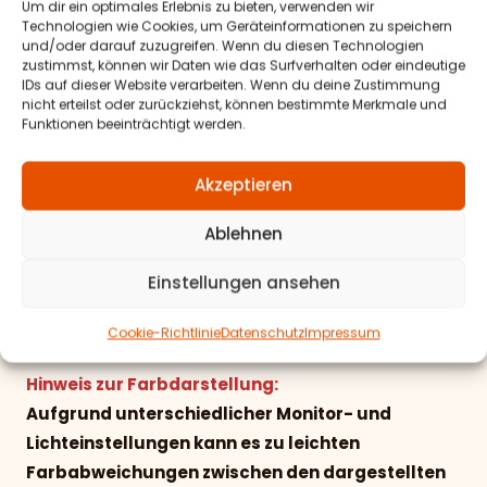
Um dir ein optimales Erlebnis zu bieten, verwenden wir
Technologien wie Cookies, um Geräteinformationen zu speichern
Antarrlook-Wildlederoptik
und/oder darauf zuzugreifen. Wenn du diesen Technologien
100% Polyester (PES)
zustimmst, können wir Daten wie das Surfverhalten oder eindeutige
IDs auf dieser Website verarbeiten. Wenn du deine Zustimmung
nicht erteilst oder zurückziehst, können bestimmte Merkmale und
Velour & Textillook
Funktionen beeinträchtigt werden.
100% Polyester (PES)
Akzeptieren
Materialeigenschaften:
Ablehnen
-geprüfte
Lichtechtheit
-geprüfte
Scheuerfestigkeit
Einstellungen ansehen
-langlebige und robuste Materialien
-pflegeleicht und abriebfest
Cookie-Richtlinie
Datenschutz
Impressum
Hinweis zur Farbdarstellung:
Aufgrund unterschiedlicher Monitor- und
Lichteinstellungen kann es zu leichten
Farbabweichungen zwischen den dargestellten