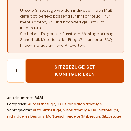
Unsere Sitzbezüge werden individuell nach Maß
gefertigt, perfekt passend für Ihr Fahrzeug – für
mehr Komfort, Stil und hochwertige Optik im
Innenraum.
Sie haben Fragen zur Passform, Montage, Airbag-
Sicherheit, Material oder Pflege? In unseren FAQ
finden Sie ausführliche Antworten.
Autositzbezüge passend für FIAT 500e Menge
SITZBEZÜGE SET
KONFIGURIEREN
Artikelnummer:
3431
Kategorien:
Autositzbezüge
,
FIAT
,
Standardsitzbezüge
Schlagwörter:
Auto Sitzbezüge
,
Autositzbezüge
,
FIAT Sitzbezüge
,
individuelles Designs
,
Maßgeschneiderte Sitzbezüge
,
Sitzbezüge