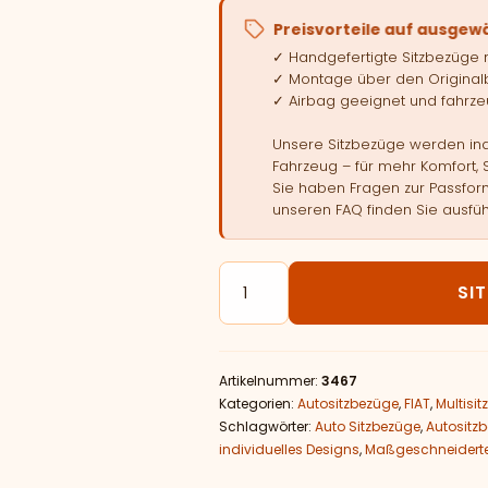
Preisvorteile auf ausgew
✓ Handgefertigte Sitzbezüge
✓ Montage über den Original
✓ Airbag geeignet und fahrzeu
Unsere Sitzbezüge werden indi
Fahrzeug – für mehr Komfort, 
Sie haben Fragen zur Passform
unseren FAQ finden Sie ausfüh
Autositzbezüge passend für FIAT
SI
Artikelnummer:
3467
Kategorien:
Autositzbezüge
,
FIAT
,
Multisi
Schlagwörter:
Auto Sitzbezüge
,
Autositz
individuelles Designs
,
Maßgeschneiderte