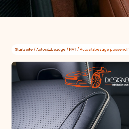
Startseite
/
Autositzbezüge
/
FIAT
/ Autositzbezüge passend für 