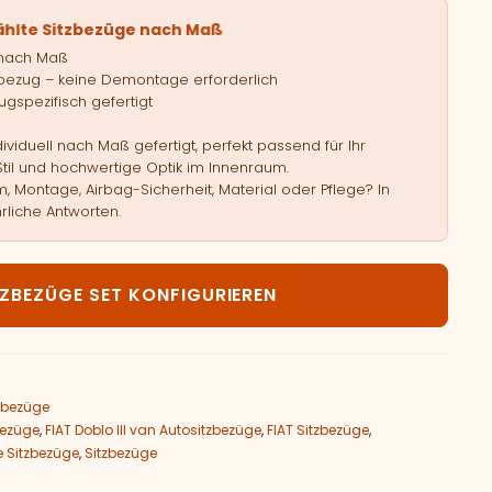
ählte Sitzbezüge nach Maß
 nach Maß
bezug – keine Demontage erforderlich
gspezifisch gefertigt
viduell nach Maß gefertigt, perfekt passend für Ihr
Stil und hochwertige Optik im Innenraum.
, Montage, Airbag-Sicherheit, Material oder Pflege? In
rliche Antworten.
 Doblo III 7 Sitzer Menge
TZBEZÜGE SET KONFIGURIEREN
tzbezüge
bezüge
,
FIAT Doblo III van Autositzbezüge
,
FIAT Sitzbezüge
,
 Sitzbezüge
,
Sitzbezüge