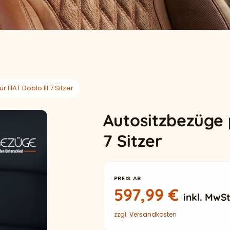
FIAT Doblo III 7 Sitzer
Autositzbezüge 
7 Sitzer
PREIS AB
597,99
€
inkl. MwSt
zzgl.
Versandkosten