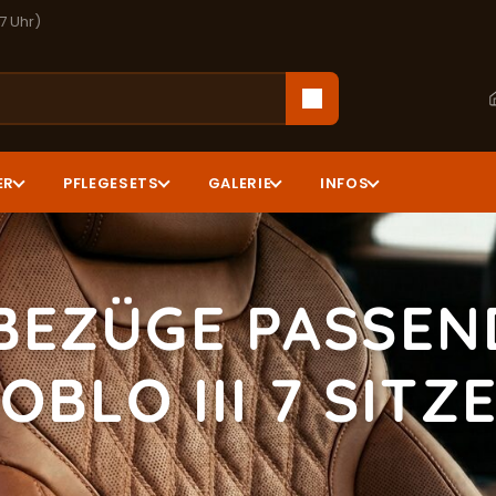
17 Uhr)
ER
PFLEGESETS
GALERIE
INFOS
BEZÜGE PASSEND
OBLO III 7 SITZ