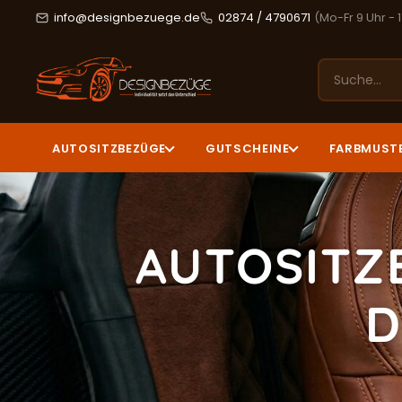
info@designbezuege.de
02874 / 4790671
(Mo-Fr 9 Uhr - 
AUTOSITZBEZÜGE
GUTSCHEINE
FARBMUST
AUTOSITZ
D