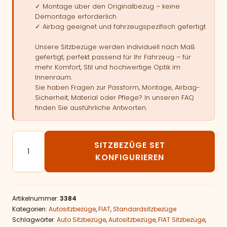
✓ Montage über den Originalbezug – keine
Demontage erforderlich
✓ Airbag geeignet und fahrzeugspezifisch gefertigt
Unsere Sitzbezüge werden individuell nach Maß
gefertigt, perfekt passend für Ihr Fahrzeug – für
mehr Komfort, Stil und hochwertige Optik im
Innenraum.
Sie haben Fragen zur Passform, Montage, Airbag-
Sicherheit, Material oder Pflege? In unseren FAQ
finden Sie ausführliche Antworten.
Autositzbezüge passend für FIAT Ulysse III van - 5 Sit
SITZBEZÜGE SET
KONFIGURIEREN
Artikelnummer:
3384
Kategorien:
Autositzbezüge
,
FIAT
,
Standardsitzbezüge
Schlagwörter:
Auto Sitzbezüge
,
Autositzbezüge
,
FIAT Sitzbezüge
,