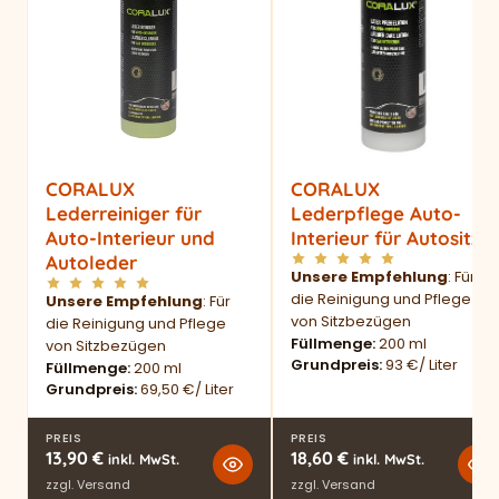
CORALUX
CORALUX
Lederreiniger für
Lederpflege Auto-
Auto-Interieur und
Interieur für Autositze
Autoleder
Unsere Empfehlung
: Für
die Reinigung und Pflege
Unsere Empfehlung
: Für
von Sitzbezügen
die Reinigung und Pflege
Füllmenge
200 ml
von Sitzbezügen
Grundpreis
93 €/ Liter
Füllmenge
200 ml
Grundpreis
69,50 €/ Liter
PREIS
PREIS
13,90
€
18,60
€
inkl. MwSt.
inkl. MwSt.
zzgl.
Versand
zzgl.
Versand