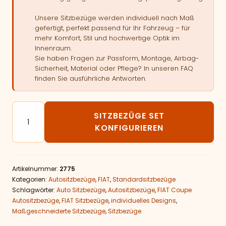
Unsere Sitzbezüge werden individuell nach Maß
gefertigt, perfekt passend für Ihr Fahrzeug – für
mehr Komfort, Stil und hochwertige Optik im
Innenraum.
Sie haben Fragen zur Passform, Montage, Airbag-
Sicherheit, Material oder Pflege? In unseren FAQ
finden Sie ausführliche Antworten.
Autositzbezüge passend für FIAT Coupe Menge
SITZBEZÜGE SET
KONFIGURIEREN
Artikelnummer:
2775
Kategorien:
Autositzbezüge
,
FIAT
,
Standardsitzbezüge
Schlagwörter:
Auto Sitzbezüge
,
Autositzbezüge
,
FIAT Coupe
Autositzbezüge
,
FIAT Sitzbezüge
,
individuelles Designs
,
Maßgeschneiderte Sitzbezüge
,
Sitzbezüge