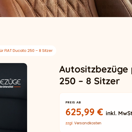
r FIAT Ducato 250 – 8 Sitzer
Autositzbezüge 
250 – 8 Sitzer
PREIS AB
625,99
€
inkl. MwSt
zzgl.
Versandkosten