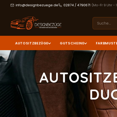
info@designbezuege.de
02874 / 4790671
(Mo-Fr 9 Uhr - 
AUTOSITZBEZÜGE
GUTSCHEINE
FARBMUST
AUTOSITZ
DUC