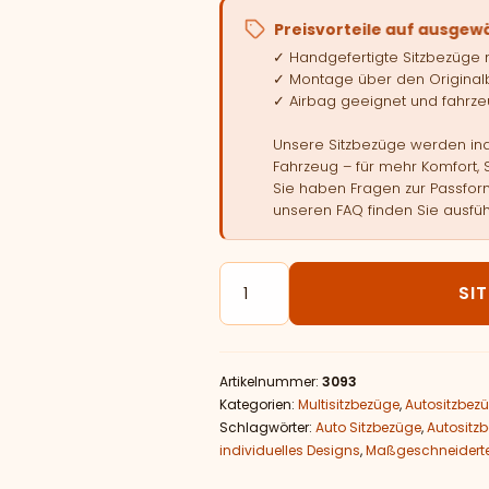
Preisvorteile auf ausgew
✓ Handgefertigte Sitzbezüge
✓ Montage über den Original
✓ Airbag geeignet und fahrzeu
Unsere Sitzbezüge werden indi
Fahrzeug – für mehr Komfort, 
Sie haben Fragen zur Passform
unseren FAQ finden Sie ausfüh
Autositzbezüge passend für FIA
SI
Artikelnummer:
3093
Kategorien:
Multisitzbezüge
,
Autositzbez
Schlagwörter:
Auto Sitzbezüge
,
Autositz
individuelles Designs
,
Maßgeschneiderte