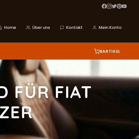
Home
Über uns
Kontakt
Mein Konto
0
ARTIKEL
 FÜR FIAT
TZER