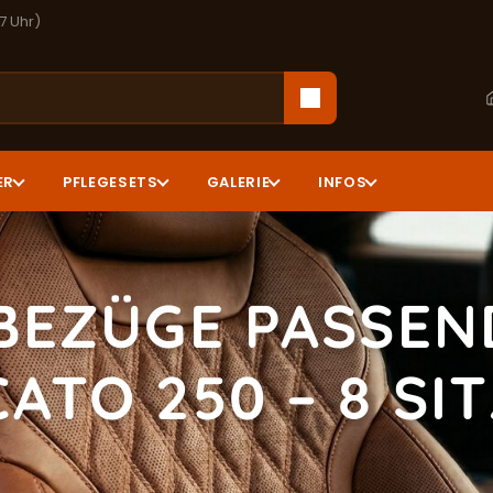
17 Uhr)
ER
PFLEGESETS
GALERIE
INFOS
BEZÜGE PASSEND
ATO 250 – 8 SI