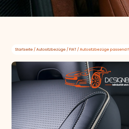
Startseite
/
Autositzbezüge
/
FIAT
/ Autositzbezüge passend fü