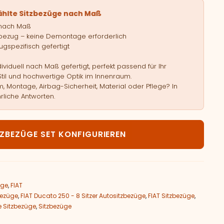
ählte Sitzbezüge nach Maß
 nach Maß
bezug – keine Demontage erforderlich
gspezifisch gefertigt
viduell nach Maß gefertigt, perfekt passend für Ihr
Stil und hochwertige Optik im Innenraum.
, Montage, Airbag-Sicherheit, Material oder Pflege? In
rliche Antworten.
T Ducato 250 - 8 Sitzer Menge
TZBEZÜGE SET KONFIGURIEREN
üge
,
FIAT
bezüge
,
FIAT Ducato 250 - 8 Sitzer Autositzbezüge
,
FIAT Sitzbezüge
,
 Sitzbezüge
,
Sitzbezüge