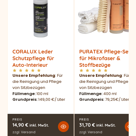
CORALUX Leder
PURATEX Pflege-Set
Schutzpflege für
für Mikrofaser &
Auto-Interieur
Stoffbezüge
Unsere Empfehlung
: Für
Unsere Empfehlung
: Für
die Reinigung und Pflege
die Reinigung und Pflege
von Sitzbezügen
von Sitzbezügen
Füllmenge
100 ml
Füllmenge
400 ml
Grundpreis
149,00 €/ Liter
Grundpreis
79,25€/ Liter
PREIS
PREIS
14,90
€
31,70
€
inkl. MwSt.
inkl. MwSt.
zzgl.
Versand
zzgl.
Versand