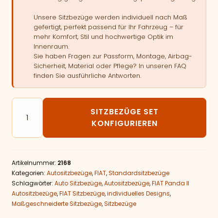
Unsere Sitzbezüge werden individuell nach Maß
gefertigt, perfekt passend für Ihr Fahrzeug – für
mehr Komfort, Stil und hochwertige Optik im
Innenraum.
Sie haben Fragen zur Passform, Montage, Airbag-
Sicherheit, Material oder Pflege? In unseren FAQ
finden Sie ausführliche Antworten.
Autositzbezüge passend für FIAT Panda II Menge
SITZBEZÜGE SET
KONFIGURIEREN
Artikelnummer:
2168
Kategorien:
Autositzbezüge
,
FIAT
,
Standardsitzbezüge
Schlagwörter:
Auto Sitzbezüge
,
Autositzbezüge
,
FIAT Panda II
Autositzbezüge
,
FIAT Sitzbezüge
,
individuelles Designs
,
Maßgeschneiderte Sitzbezüge
,
Sitzbezüge