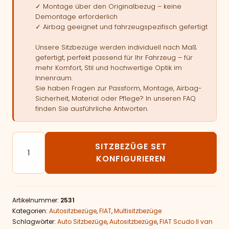
✓ Montage über den Originalbezug – keine
Demontage erforderlich
✓ Airbag geeignet und fahrzeugspezifisch gefertigt
Unsere Sitzbezüge werden individuell nach Maß
gefertigt, perfekt passend für Ihr Fahrzeug – für
mehr Komfort, Stil und hochwertige Optik im
Innenraum.
Sie haben Fragen zur Passform, Montage, Airbag-
Sicherheit, Material oder Pflege? In unseren FAQ
finden Sie ausführliche Antworten.
Autositzbezüge passend für FIAT Scudo II van - 9 Sitz
SITZBEZÜGE SET
KONFIGURIEREN
Artikelnummer:
2531
Kategorien:
Autositzbezüge
,
FIAT
,
Multisitzbezüge
Schlagwörter:
Auto Sitzbezüge
,
Autositzbezüge
,
FIAT Scudo II van