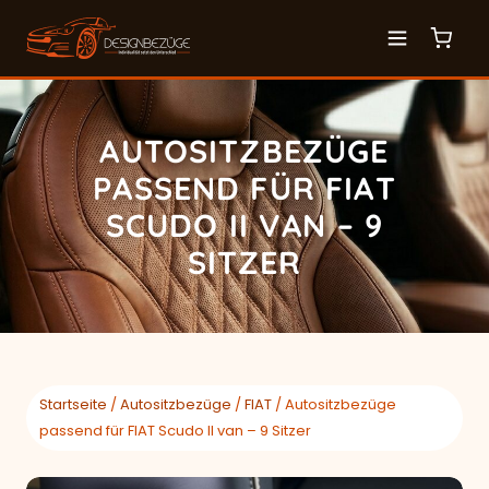
AUTOSITZBEZÜGE
PASSEND FÜR FIAT
SCUDO II VAN – 9
SITZER
Startseite
/
Autositzbezüge
/
FIAT
/ Autositzbezüge
passend für FIAT Scudo II van – 9 Sitzer