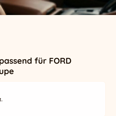
 passend für FORD
upe
t.