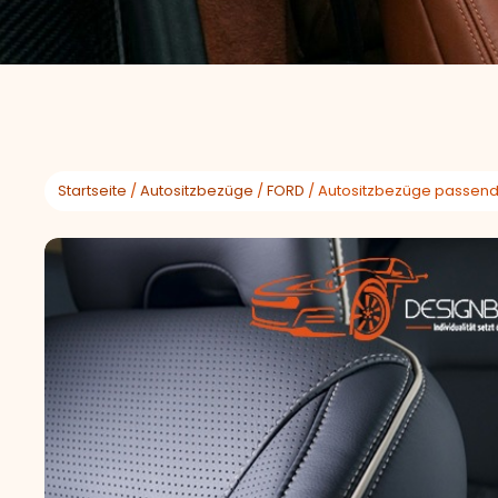
Startseite
/
Autositzbezüge
/
FORD
/ Autositzbezüge passend