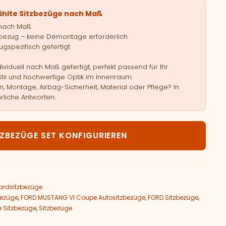
ählte Sitzbezüge nach Maß
 nach Maß
bezug – keine Demontage erforderlich
gspezifisch gefertigt
viduell nach Maß gefertigt, perfekt passend für Ihr
Stil und hochwertige Optik im Innenraum.
, Montage, Airbag-Sicherheit, Material oder Pflege? In
rliche Antworten.
FORD MUSTANG VI Coupe Menge
TZBEZÜGE SET KONFIGURIEREN
ardsitzbezüge
bezüge
,
FORD MUSTANG VI Coupe Autositzbezüge
,
FORD Sitzbezüge
,
 Sitzbezüge
,
Sitzbezüge