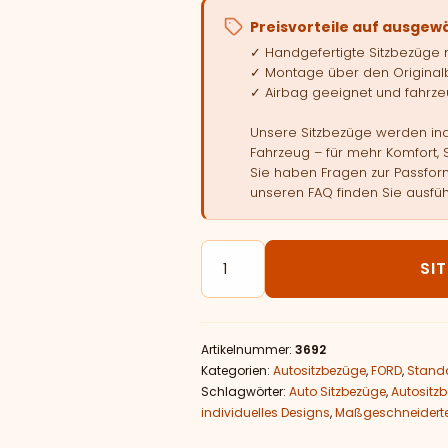
Preisvorteile auf ausgew
✓ Handgefertigte Sitzbezüge
✓ Montage über den Original
✓ Airbag geeignet und fahrzeu
Unsere Sitzbezüge werden indi
Fahrzeug – für mehr Komfort, 
Sie haben Fragen zur Passform
unseren FAQ finden Sie ausfüh
Autositzbezüge passend für 
SI
Artikelnummer:
3692
Kategorien:
Autositzbezüge
,
FORD
,
Stand
Schlagwörter:
Auto Sitzbezüge
,
Autositz
individuelles Designs
,
Maßgeschneiderte