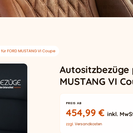
 für FORD MUSTANG VI Coupe
Autositzbezüge
MUSTANG VI Co
PREIS AB
454,99
€
inkl. MwS
zzgl.
Versandkosten