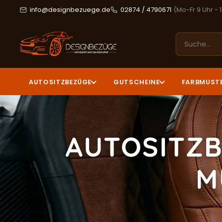
info@designbezuege.de
02874 / 4790671
(Mo-Fr 9 Uhr - 
AUTOSITZBEZÜGE
GUTSCHEINE
FARBMUST
AUTOSITZB
M