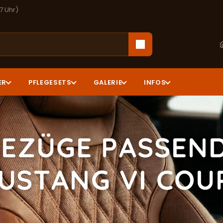
17 Uhr)
ER
PFLEGESETS
GALERIE
INFOS
EZÜGE PASSEN
USTANG VI COU