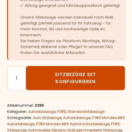
✓ Airbag geeignet und fahrzeugspezifisch gefertigt
Unsere Sitzbezüge werden individuell nach Maß
gefertigt, perfekt passend für Ihr Fahrzeug – für
mehr Komfort, Stil und hochwertige Optik im
Innenraum.
Sie haben Fragen zur Passform, Montage, Airbag-
Sicherheit, Material oder Pflege? In unseren FAQ
finden Sie ausführliche Antworten.
Autositzbezüge passend für FORD Mondeo MK5 Hybri
SITZBEZÜGE SET
KONFIGURIEREN
Artikelnummer:
3295
Kategorien:
Autositzbezüge
,
FORD
,
Standardsitzbezüge
Schlagwörter:
Auto Sitzbezüge
,
Autositzbezüge
,
FORD Mondeo MK5
Autositzbezüge
,
FORD Mondeo MK5 Hybrid Autositzbezüge
,
FORD
Sitzbezüge
,
individuelles Designs
,
Maßgeschneiderte Sitzbezüge
,