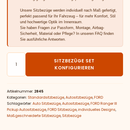
Unsere Sitzbezüge werden individuell nach Maß gefertigt,
perfekt passend für Ihr Fahrzeug – für mehr Komfort, Stil
und hochwertige Optik im Innenraum.
Sie haben Fragen zur Passform, Montage, Airbag-
Sicherheit, Material oder Pflege? In unseren FAQ finden
Sie ausführliche Antworten.
Autositzbezüge passend für FORD Ranger III Pickup M
SITZBEZÜGE SET
KONFIGURIEREN
Artikelnummer:
2845
Kategorien:
Standardsitzbezüge
,
Autositzbezüge
,
FORD
Schlagwörter:
Auto Sitzbezüge
,
Autositzbezüge
,
FORD Ranger III
Pickup Autositzbezüge
,
FORD Sitzbezüge
,
individuelles Designs
,
Maßgeschneiderte Sitzbezüge
,
Sitzbezüge