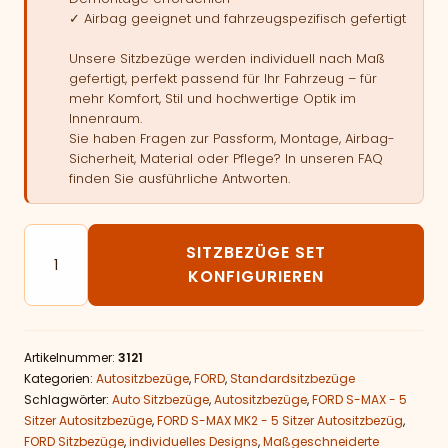
✓ Airbag geeignet und fahrzeugspezifisch gefertigt
Unsere Sitzbezüge werden individuell nach Maß
gefertigt, perfekt passend für Ihr Fahrzeug – für
mehr Komfort, Stil und hochwertige Optik im
Innenraum.
Sie haben Fragen zur Passform, Montage, Airbag-
Sicherheit, Material oder Pflege? In unseren FAQ
finden Sie ausführliche Antworten.
Autositzbezüge passend für FORD S-MAX MK2 - 5 Sitz
SITZBEZÜGE SET
KONFIGURIEREN
Artikelnummer:
3121
Kategorien:
Autositzbezüge
,
FORD
,
Standardsitzbezüge
Schlagwörter:
Auto Sitzbezüge
,
Autositzbezüge
,
FORD S-MAX - 5
Sitzer Autositzbezüge
,
FORD S-MAX MK2 - 5 Sitzer Autositzbezüg
,
FORD Sitzbezüge
,
individuelles Designs
,
Maßgeschneiderte