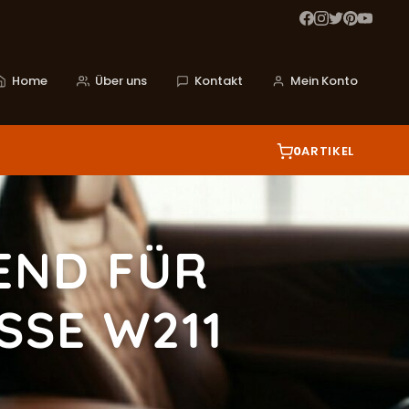
Home
Über uns
Kontakt
Mein Konto
0
ARTIKEL
END FÜR
SSE W211