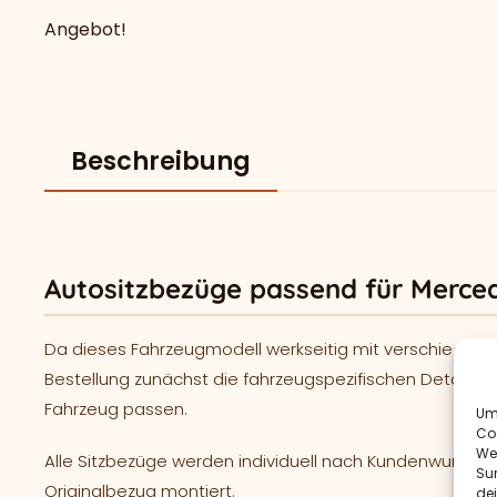
Angebot!
Beschreibung
Autositzbezüge passend für Merced
Da dieses Fahrzeugmodell werkseitig mit verschiedene
Bestellung zunächst die fahrzeugspezifischen Details. S
Fahrzeug passen.
Um 
Co
We
Alle Sitzbezüge werden individuell nach Kundenwunsc
Sur
Originalbezug montiert.
de