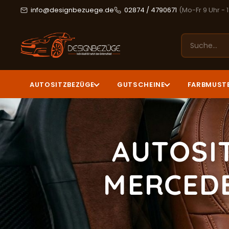
info@designbezuege.de
02874 / 4790671
(Mo-Fr 9 Uhr - 
AUTOSITZBEZÜGE
GUTSCHEINE
FARBMUST
AUTOSI
MERCEDE