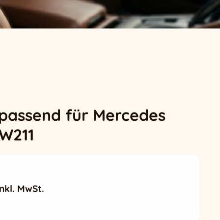
 passend für Mercedes
 W211
icher Preis war: 385,99 €
ktueller Preis ist: 355,99 €.
inkl. MwSt.