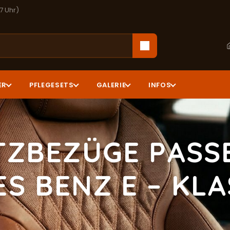
17 Uhr)
ER
PFLEGESETS
GALERIE
INFOS
TZBEZÜGE PASS
S BENZ E – KLA