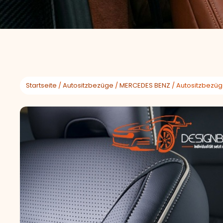
Startseite
/
Autositzbezüge
/
MERCEDES BENZ
/ Autositzbezüg