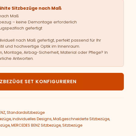
ählte Sitzbezüge nach Maß
 nach Maß
bezug – keine Demontage erforderlich
gspezifisch gefertigt
viduell nach Maß gefertigt, perfekt passend für Ihr
Stil und hochwertige Optik im Innenraum.
, Montage, Airbag-Sicherheit, Material oder Pflege? In
rliche Antworten.
rcedes Benz E - Klasse W211 Menge
TZBEZÜGE SET KONFIGURIEREN
ENZ
,
Standardsitzbezüge
bezüge
,
individuelles Designs
,
Maßgeschneiderte Sitzbezüge
,
bezüge
,
MERCEDES BENZ Sitzbezüge
,
Sitzbezüge