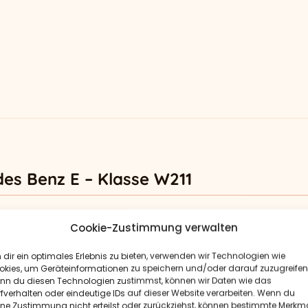
es Benz E – Klasse W211
n Sitzausführungen angeboten wurde, prüfen wir nach Ihrer
Cookie-Zustimmung verwalten
o stellen wir sicher, dass die Autositzbezüge exakt zu Ihrem
dir ein optimales Erlebnis zu bieten, verwenden wir Technologien wie
okies, um Geräteinformationen zu speichern und/oder darauf zuzugreifen
nn du diesen Technologien zustimmst, können wir Daten wie das
h gefertigt und passgenau über den vorhandenen
fverhalten oder eindeutige IDs auf dieser Website verarbeiten. Wenn du
ine Zustimmung nicht erteilst oder zurückziehst, können bestimmte Merkm