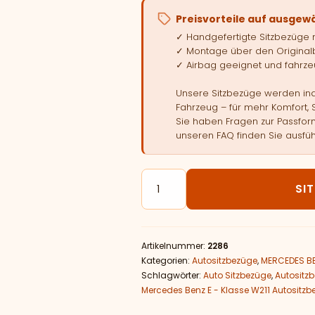
Preisvorteile auf ausgew
✓ Handgefertigte Sitzbezüge
✓ Montage über den Original
✓ Airbag geeignet und fahrzeu
Unsere Sitzbezüge werden indi
Fahrzeug – für mehr Komfort, 
Sie haben Fragen zur Passform
unseren FAQ finden Sie ausfüh
Autositzbezüge passend für Me
SI
Artikelnummer:
2286
Kategorien:
Autositzbezüge
,
MERCEDES B
Schlagwörter:
Auto Sitzbezüge
,
Autositz
Mercedes Benz E - Klasse W211 Autositz