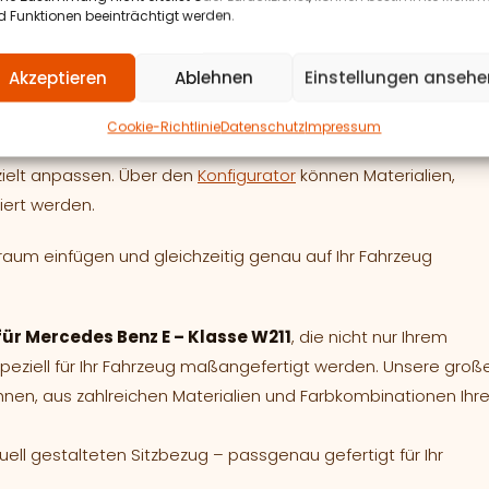
 Funktionen beeinträchtigt werden.
ionen“
sowie unter
„Häufig gestellte Fragen“
.
Akzeptieren
Ablehnen
Einstellungen ansehe
intönig oder wünschen Sie sich mehr
Cookie-Richtlinie
Datenschutz
Impressum
zielt anpassen. Über den
Konfigurator
können Materialien,
iert werden.
raum einfügen und gleichzeitig genau auf Ihr Fahrzeug
für Mercedes Benz E – Klasse W211
, die nicht nur Ihrem
ziell für Ihr Fahrzeug maßangefertigt werden. Unsere groß
hnen, aus zahlreichen Materialien und Farbkombinationen Ihr
duell gestalteten Sitzbezug – passgenau gefertigt für Ihr