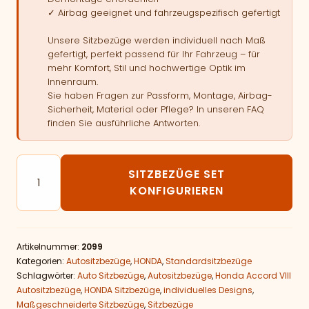
✓ Airbag geeignet und fahrzeugspezifisch gefertigt
Unsere Sitzbezüge werden individuell nach Maß
gefertigt, perfekt passend für Ihr Fahrzeug – für
mehr Komfort, Stil und hochwertige Optik im
Innenraum.
Sie haben Fragen zur Passform, Montage, Airbag-
Sicherheit, Material oder Pflege? In unseren FAQ
finden Sie ausführliche Antworten.
Autositzbezüge passend für Honda Accord VIII Menge
SITZBEZÜGE SET
KONFIGURIEREN
Artikelnummer:
2099
Kategorien:
Autositzbezüge
,
HONDA
,
Standardsitzbezüge
Schlagwörter:
Auto Sitzbezüge
,
Autositzbezüge
,
Honda Accord VIII
Autositzbezüge
,
HONDA Sitzbezüge
,
individuelles Designs
,
Maßgeschneiderte Sitzbezüge
,
Sitzbezüge