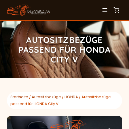
AUTOSITZBEZÜGE
PASSEND FÜR HONDA
CITY V
Startseite
/
Autositzbezüge
/
HONDA
/ Autositzbezüge
passend für HONDA City V