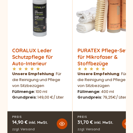
CORALUX Leder
PURATEX Pflege-Set
Schutzpflege für
für Mikrofaser &
Auto-Interieur
Stoffbezüge
Unsere Empfehlung
: Für
Unsere Empfehlung
: Für
die Reinigung und Pflege
die Reinigung und Pflege
von Sitzbezügen
von Sitzbezügen
Füllmenge
100 ml
Füllmenge
400 ml
Grundpreis
149,00 €/ Liter
Grundpreis
79,25€/ Liter
PREIS
PREIS
14,90
€
31,70
€
inkl. MwSt.
inkl. MwSt.
zzgl.
Versand
zzgl.
Versand