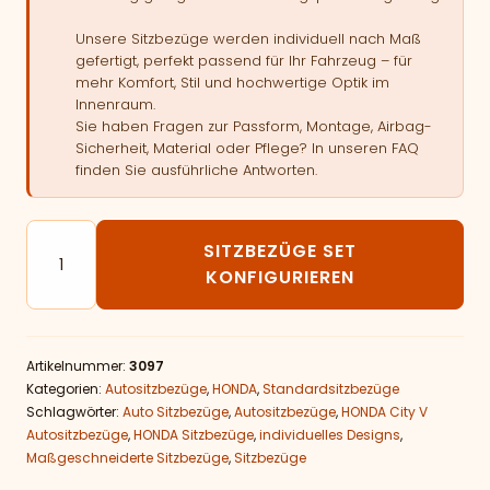
Unsere Sitzbezüge werden individuell nach Maß
gefertigt, perfekt passend für Ihr Fahrzeug – für
mehr Komfort, Stil und hochwertige Optik im
Innenraum.
Sie haben Fragen zur Passform, Montage, Airbag-
Sicherheit, Material oder Pflege? In unseren FAQ
finden Sie ausführliche Antworten.
Autositzbezüge passend für HONDA City V Menge
SITZBEZÜGE SET
KONFIGURIEREN
Artikelnummer:
3097
Kategorien:
Autositzbezüge
,
HONDA
,
Standardsitzbezüge
Schlagwörter:
Auto Sitzbezüge
,
Autositzbezüge
,
HONDA City V
Autositzbezüge
,
HONDA Sitzbezüge
,
individuelles Designs
,
Maßgeschneiderte Sitzbezüge
,
Sitzbezüge