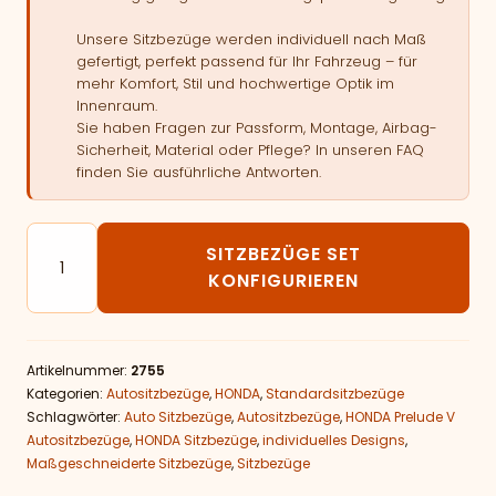
Unsere Sitzbezüge werden individuell nach Maß
gefertigt, perfekt passend für Ihr Fahrzeug – für
mehr Komfort, Stil und hochwertige Optik im
Innenraum.
Sie haben Fragen zur Passform, Montage, Airbag-
Sicherheit, Material oder Pflege? In unseren FAQ
finden Sie ausführliche Antworten.
Autositzbezüge passend für HONDA Prelude V Menge
SITZBEZÜGE SET
KONFIGURIEREN
Artikelnummer:
2755
Kategorien:
Autositzbezüge
,
HONDA
,
Standardsitzbezüge
Schlagwörter:
Auto Sitzbezüge
,
Autositzbezüge
,
HONDA Prelude V
Autositzbezüge
,
HONDA Sitzbezüge
,
individuelles Designs
,
Maßgeschneiderte Sitzbezüge
,
Sitzbezüge