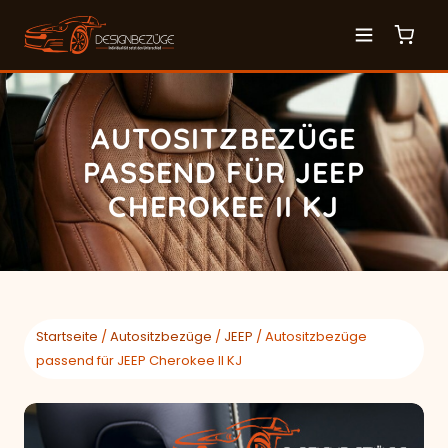
AUTOSITZBEZÜGE
PASSEND FÜR JEEP
CHEROKEE II KJ
Startseite
/
Autositzbezüge
/
JEEP
/ Autositzbezüge
passend für JEEP Cherokee II KJ