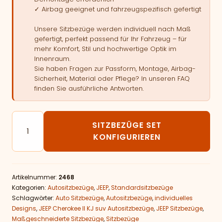
✓ Airbag geeignet und fahrzeugspezifisch gefertigt
Unsere Sitzbezüge werden individuell nach Maß
gefertigt, perfekt passend für Ihr Fahrzeug – für
mehr Komfort, Stil und hochwertige Optik im
Innenraum.
Sie haben Fragen zur Passform, Montage, Airbag-
Sicherheit, Material oder Pflege? In unseren FAQ
finden Sie ausführliche Antworten.
Autositzbezüge passend für JEEP Cherokee II KJ Men
SITZBEZÜGE SET
KONFIGURIEREN
Artikelnummer:
2468
Kategorien:
Autositzbezüge
,
JEEP
,
Standardsitzbezüge
Schlagwörter:
Auto Sitzbezüge
,
Autositzbezüge
,
individuelles
Designs
,
JEEP Cherokee II KJ suv Autositzbezüge
,
JEEP Sitzbezüge
,
Maßgeschneiderte Sitzbezüge
,
Sitzbezüge