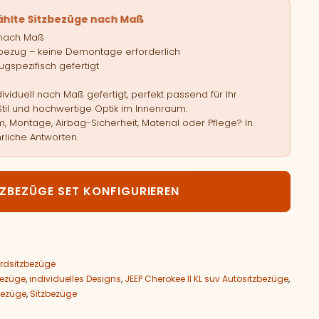
ählte Sitzbezüge nach Maß
 nach Maß
bezug – keine Demontage erforderlich
gspezifisch gefertigt
viduell nach Maß gefertigt, perfekt passend für Ihr
Stil und hochwertige Optik im Innenraum.
, Montage, Airbag-Sicherheit, Material oder Pflege? In
rliche Antworten.
EEP Cherokee KL Menge
TZBEZÜGE SET KONFIGURIEREN
rdsitzbezüge
bezüge
,
individuelles Designs
,
JEEP Cherokee II KL suv Autositzbezüge
,
bezüge
,
Sitzbezüge