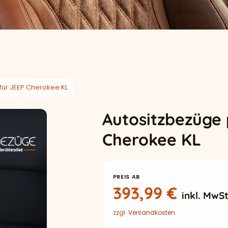
für JEEP Cherokee KL
Autositzbezüge 
Cherokee KL
PREIS AB
393,99
€
inkl. MwSt
zzgl.
Versandkosten