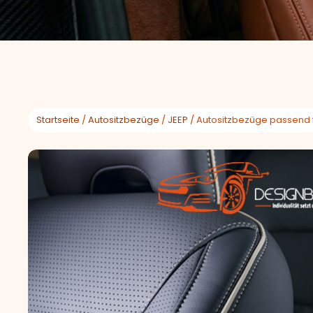
Startseite
/
Autositzbezüge
/
JEEP
/ Autositzbezüge passend 