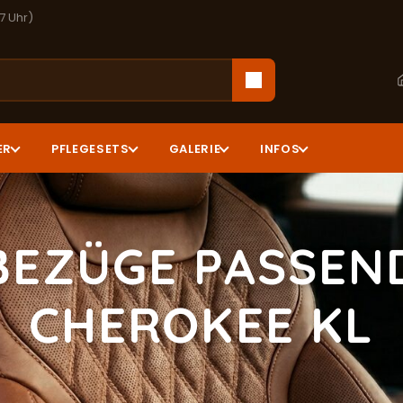
17 Uhr)
ER
PFLEGESETS
GALERIE
INFOS
BEZÜGE PASSEND
CHEROKEE KL