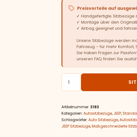
Preisvorteile auf ausgew
✓ Handgefertigte Sitzbezüge
✓ Montage über den Original
✓ Airbag geeignet und fahrzeu
Unsere Sitzbezüge werden indi
Fahrzeug – für mehr Komfort, 
Sie haben Fragen zur Passform
unseren FAQ finden Sie ausfüh
Autositzbezüge passend für J
SI
Artikelnummer:
3183
Kategorien:
Autositzbezüge
,
JEEP
,
Standa
Schlagwörter:
Auto Sitzbezüge
,
Autositz
JEEP Sitzbezüge
,
Maßgeschneiderte Sitz