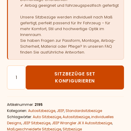
✓ Airbag geeignet und fahrzeugspezifisch gefertigt
Unsere Sitzbezüge werden individuell nach Maß
gefertigt, perfekt passend für Ihr Fahrzeug – für
mehr Komfort, Stil und hochwertige Optik im
Innenraum.
Sie haben Fragen zur Passform, Montage, Airbag-
Sicherheit, Material oder Pflege? In unseren FAQ
finden Sie ausführliche Antworten.
Autositzbezüge passend für JEEP Wrangler JK II Meng
SITZBEZÜGE SET
KONFIGURIEREN
Artikelnummer:
2195
Kategorien:
Autositzbezüge
,
JEEP
,
Standardsitzbezüge
Schlagwörter:
Auto Sitzbezüge
,
Autositzbezüge
,
individuelles
Designs
,
JEEP Sitzbezüge
,
JEEP Wrangler JK II Autositzbezüge
,
Maßgeschneiderte Sitzbezüge
,
Sitzbezüge