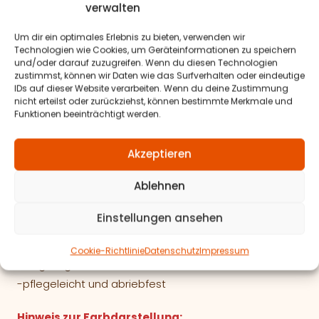
verwalten
Lederlook – Kunstleder
Oberfläche: 100% Polyurethan
Um dir ein optimales Erlebnis zu bieten, verwenden wir
Technologien wie Cookies, um Geräteinformationen zu speichern
Beschichtung: 60% PCV, 40% Polyester (PES)
und/oder darauf zuzugreifen. Wenn du diesen Technologien
zustimmst, können wir Daten wie das Surfverhalten oder eindeutige
Antarrlook-Wildlederoptik
IDs auf dieser Website verarbeiten. Wenn du deine Zustimmung
nicht erteilst oder zurückziehst, können bestimmte Merkmale und
100% Polyester (PES)
Funktionen beeinträchtigt werden.
Velour & Textillook
Akzeptieren
100% Polyester (PES)
Ablehnen
Materialeigenschaften:
Einstellungen ansehen
-geprüfte
Lichtechtheit
-geprüfte
Scheuerfestigkeit
Cookie-Richtlinie
Datenschutz
Impressum
-langlebige und robuste Materialien
-pflegeleicht und abriebfest
Hinweis zur Farbdarstellung: