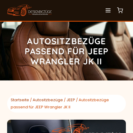
AUTOSITZBEZÜGE
PASSEND FÜR JEEP
WRANGLER JK II
Startseite
/
Autositzbezüge
/
JEEP
/ Autositzbezüge
passend für JEEP Wrangler JK II