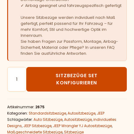
✓ Airbag geeignet und fahrzeugspezifisch gefertigt
Unsere Sitzbezüge werden individuell nach Maß
gefertigt, perfekt passend für Ihr Fahrzeug – für
mehr Komfort, Stil und hochwertige Optik im
Innenraum.
Sie haben Fragen zur Passform, Montage, Airbag-
Sicherheit, Material oder Pflege? In unseren FAQ
finden Sie ausführliche Antworten.
Autositzbezüge passend für JEEP Wrangler YJ Menge
SITZBEZÜGE SET
KONFIGURIEREN
Artikelnummer:
2675
Kategorien:
Standardsitzbezüge
,
Autositzbezüge
,
JEEP
Schlagwörter:
Auto Sitzbezüge
,
Autositzbezüge
,
individuelles
Designs
,
JEEP Sitzbezüge
,
JEEP Wrangler YJ Autositzbezüge
,
Maßgeschneiderte Sitzbezüge
,
Sitzbezüge