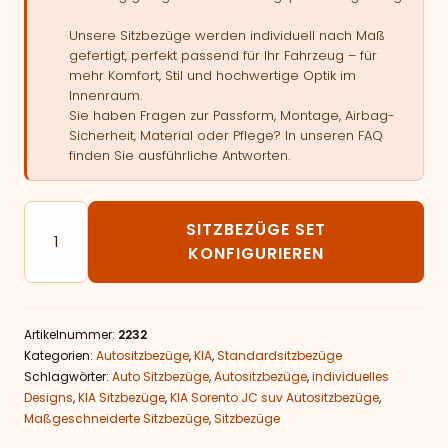
Unsere Sitzbezüge werden individuell nach Maß
gefertigt, perfekt passend für Ihr Fahrzeug – für
mehr Komfort, Stil und hochwertige Optik im
Innenraum.
Sie haben Fragen zur Passform, Montage, Airbag-
Sicherheit, Material oder Pflege? In unseren FAQ
finden Sie ausführliche Antworten.
Autositzbezüge passend für KIA Sorento JC Menge
SITZBEZÜGE SET
KONFIGURIEREN
Artikelnummer:
2232
Kategorien:
Autositzbezüge
,
KIA
,
Standardsitzbezüge
Schlagwörter:
Auto Sitzbezüge
,
Autositzbezüge
,
individuelles
Designs
,
KIA Sitzbezüge
,
KIA Sorento JC suv Autositzbezüge
,
Maßgeschneiderte Sitzbezüge
,
Sitzbezüge