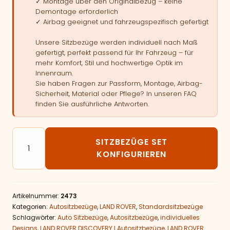
✓ Montage über den Originalbezug – keine
Demontage erforderlich
✓ Airbag geeignet und fahrzeugspezifisch gefertigt
Unsere Sitzbezüge werden individuell nach Maß
gefertigt, perfekt passend für Ihr Fahrzeug – für
mehr Komfort, Stil und hochwertige Optik im
Innenraum.
Sie haben Fragen zur Passform, Montage, Airbag-
Sicherheit, Material oder Pflege? In unseren FAQ
finden Sie ausführliche Antworten.
Autositzbezüge passend für LAND ROVER DISCOVERY 
SITZBEZÜGE SET
KONFIGURIEREN
Artikelnummer:
2473
Kategorien:
Autositzbezüge
,
LAND ROVER
,
Standardsitzbezüge
Schlagwörter:
Auto Sitzbezüge
,
Autositzbezüge
,
individuelles
Designs
,
LAND ROVER DISCOVERY I Autositzbezüge
,
LAND ROVER