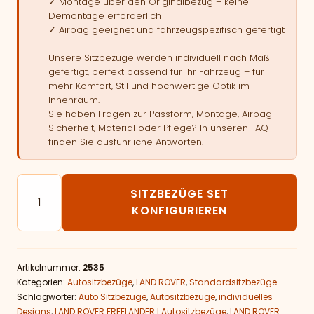
✓ Montage über den Originalbezug – keine
Demontage erforderlich
✓ Airbag geeignet und fahrzeugspezifisch gefertigt
Unsere Sitzbezüge werden individuell nach Maß
gefertigt, perfekt passend für Ihr Fahrzeug – für
mehr Komfort, Stil und hochwertige Optik im
Innenraum.
Sie haben Fragen zur Passform, Montage, Airbag-
Sicherheit, Material oder Pflege? In unseren FAQ
finden Sie ausführliche Antworten.
Autositzbezüge passend für LAND ROVER FREELANDER
SITZBEZÜGE SET
KONFIGURIEREN
Artikelnummer:
2535
Kategorien:
Autositzbezüge
,
LAND ROVER
,
Standardsitzbezüge
Schlagwörter:
Auto Sitzbezüge
,
Autositzbezüge
,
individuelles
Designs
,
LAND ROVER FREELANDER I Autositzbezüge
,
LAND ROVER