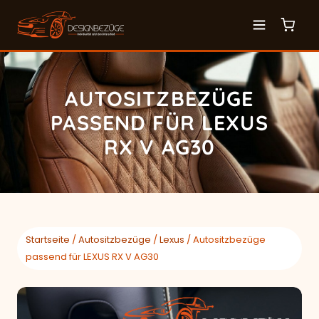
AUTOSITZBEZÜGE
PASSEND FÜR LEXUS
RX V AG30
Startseite
/
Autositzbezüge
/
Lexus
/ Autositzbezüge
passend für LEXUS RX V AG30