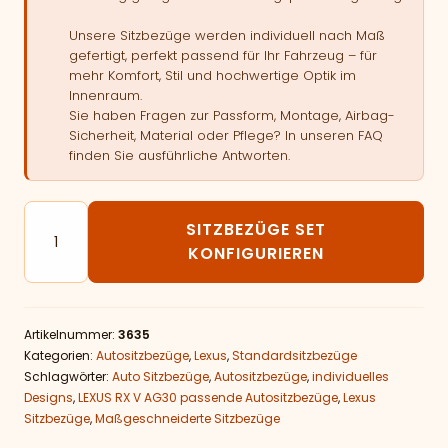
Unsere Sitzbezüge werden individuell nach Maß
gefertigt, perfekt passend für Ihr Fahrzeug – für
mehr Komfort, Stil und hochwertige Optik im
Innenraum.
Sie haben Fragen zur Passform, Montage, Airbag-
Sicherheit, Material oder Pflege? In unseren FAQ
finden Sie ausführliche Antworten.
Autositzbezüge passend für LEXUS RX V AG30 Menge
SITZBEZÜGE SET
KONFIGURIEREN
Artikelnummer:
3635
Kategorien:
Autositzbezüge
,
Lexus
,
Standardsitzbezüge
Schlagwörter:
Auto Sitzbezüge
,
Autositzbezüge
,
individuelles
Designs
,
LEXUS RX V AG30 passende Autositzbezüge
,
Lexus
Sitzbezüge
,
Maßgeschneiderte Sitzbezüge