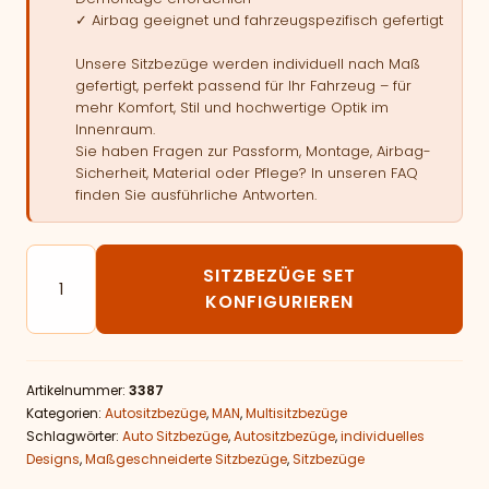
✓ Airbag geeignet und fahrzeugspezifisch gefertigt
Unsere Sitzbezüge werden individuell nach Maß
gefertigt, perfekt passend für Ihr Fahrzeug – für
mehr Komfort, Stil und hochwertige Optik im
Innenraum.
Sie haben Fragen zur Passform, Montage, Airbag-
Sicherheit, Material oder Pflege? In unseren FAQ
finden Sie ausführliche Antworten.
Autositzbezüge passend für MAN TGE 9 - Sitzer Meng
SITZBEZÜGE SET
KONFIGURIEREN
Artikelnummer:
3387
Kategorien:
Autositzbezüge
,
MAN
,
Multisitzbezüge
Schlagwörter:
Auto Sitzbezüge
,
Autositzbezüge
,
individuelles
Designs
,
Maßgeschneiderte Sitzbezüge
,
Sitzbezüge