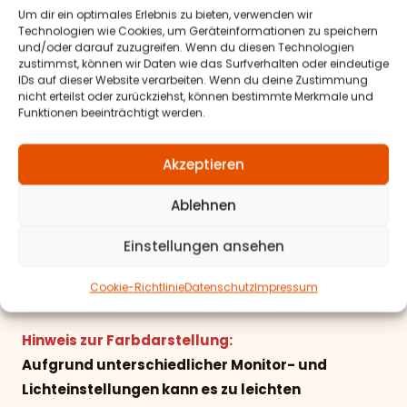
Beschichtung: 60% PCV, 40% Polyester (PES)
Um dir ein optimales Erlebnis zu bieten, verwenden wir
Technologien wie Cookies, um Geräteinformationen zu speichern
Antarrlook-Wildlederoptik
und/oder darauf zuzugreifen. Wenn du diesen Technologien
zustimmst, können wir Daten wie das Surfverhalten oder eindeutige
100% Polyester (PES)
IDs auf dieser Website verarbeiten. Wenn du deine Zustimmung
nicht erteilst oder zurückziehst, können bestimmte Merkmale und
Velour & Textillook
Funktionen beeinträchtigt werden.
100% Polyester (PES)
Akzeptieren
Materialeigenschaften:
Ablehnen
-geprüfte
Lichtechtheit
Einstellungen ansehen
-geprüfte
Scheuerfestigkeit
-langlebige und robuste Materialien
Cookie-Richtlinie
Datenschutz
Impressum
-pflegeleicht und abriebfest
Hinweis zur Farbdarstellung:
Aufgrund unterschiedlicher Monitor- und
Lichteinstellungen kann es zu leichten