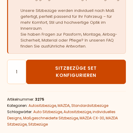
Unsere Sitzbezüge werden individuell nach Maß
gefertigt, perfekt passend für Ihr Fahrzeug – für
mehr Komfort, Stil und hochwertige Optik im
Innenraum.
Sie haben Fragen zur Passform, Montage, Airbag-
Sicherheit, Material oder Pflege? In unseren FAQ
finden Sie ausführliche Antworten.
Autositzbezüge passend für MAZDA CX-30 Menge
SITZBEZÜGE SET
KONFIGURIEREN
Artikelnummer:
3275
Kategorien:
Autositzbezüge
,
MAZDA
,
Standardsitzbezüge
Schlagwörter:
Auto Sitzbezüge
,
Autositzbezüge
,
individuelles
Designs
,
Maßgeschneiderte Sitzbezüge
,
MAZDA CX-30
,
MAZDA
Sitzbezüge
,
Sitzbezüge