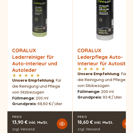
CORALUX
CORALUX
Lederreiniger für
Lederpflege Auto-
Auto-Interieur und
Interieur für Autositze
Autoleder
Unsere Empfehlung
: Für
die Reinigung und Pflege
Unsere Empfehlung
: Für
von Sitzbezügen
die Reinigung und Pflege
Füllmenge
200 ml
von Sitzbezügen
Grundpreis
93 €/ Liter
Füllmenge
200 ml
Grundpreis
69,50 €/ Liter
PREIS
PREIS
13,90
€
18,60
€
inkl. MwSt.
inkl. MwSt.
zzgl.
Versand
zzgl.
Versand