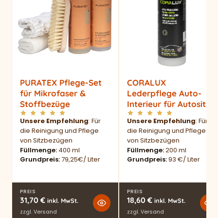
PURATEX Pflege-Set
CORALUX
für Mikrofaser &
Lederpflege Auto-
Stoffbezüge
Interieur für Autositze
Unsere Empfehlung
: Für
Unsere Empfehlung
: Für
die Reinigung und Pflege
die Reinigung und Pflege
von Sitzbezügen
von Sitzbezügen
Füllmenge
400 ml
Füllmenge
200 ml
Grundpreis
79,25€/ Liter
Grundpreis
93 €/ Liter
PREIS
PREIS
31,70
€
18,60
€
inkl. MwSt.
inkl. MwSt.
zzgl.
Versand
zzgl.
Versand