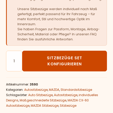
Unsere Sitzbezüge werden individuell nach Maß
gefertigt, perfekt passend für Ihr Fahrzeug – für
mehr Komfort, Stil und hochwertige Optik im
Innenraum.
Sie haben Fragen zur Passform, Montage, Airbag-
Sicherheit, Material oder Pflege? In unseren FAQ
finden Sie ausführliche Antworten.
Autositzbezüge passend für MAZDA CX-60 Menge
SITZBEZÜGE SET
KONFIGURIEREN
Artikelnummer:
3590
Kategorien:
Autositzbezüge
,
MAZDA
,
Standardsitzbezüge
Schlagwörter:
Auto Sitzbezüge
,
Autositzbezüge
,
individuelles
Designs
,
Maßgeschneiderte Sitzbezüge
,
MAZDA CX-60
Autositzbezüge
,
MAZDA Sitzbezüge
,
Sitzbezüge