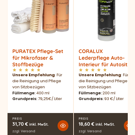
PURATEX Pflege-Set
CORALUX
für Mikrofaser &
Lederpflege Auto-
Stoffbezüge
Interieur für Autositze
Unsere Empfehlung
: Für
Unsere Empfehlung
: Für
die Reinigung und Pflege
die Reinigung und Pflege
von Sitzbezügen
von Sitzbezügen
Füllmenge
400 ml
Füllmenge
200 ml
Grundpreis
79,25€/ Liter
Grundpreis
93 €/ Liter
PREIS
PREIS
31,70
€
18,60
€
inkl. MwSt.
inkl. MwSt.
zzgl.
Versand
zzgl.
Versand