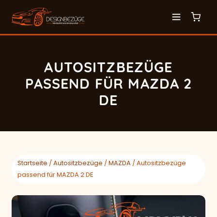
AUTOSITZBEZÜGE
PASSEND FÜR MAZDA 2
DE
Startseite
/
Autositzbezüge
/
MAZDA
/ Autositzbezüge
passend für MAZDA 2 DE