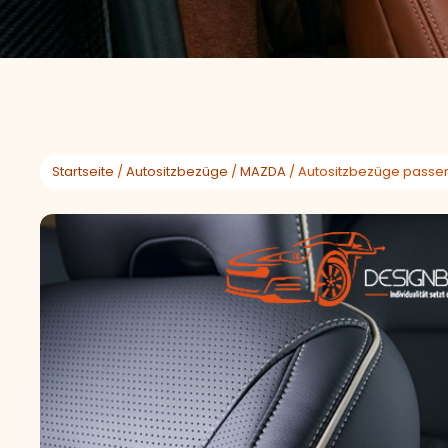
Startseite
/
Autositzbezüge
/
MAZDA
/ Autositzbezüge passen