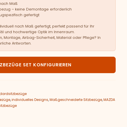
 nach Maß
bezug – keine Demontage erforderlich
gspezifisch gefertigt
viduell nach Maß gefertigt, perfekt passend für Ihr
Stil und hochwertige Optik im Innenraum.
, Montage, Airbag-Sicherheit, Material oder Pflege? In
rliche Antworten.
AZDA 3 BP Menge
TZBEZÜGE SET KONFIGURIEREN
dardsitzbezüge
bezüge
,
individuelles Designs
,
Maßgeschneiderte Sitzbezüge
,
MAZDA
itzbezüge