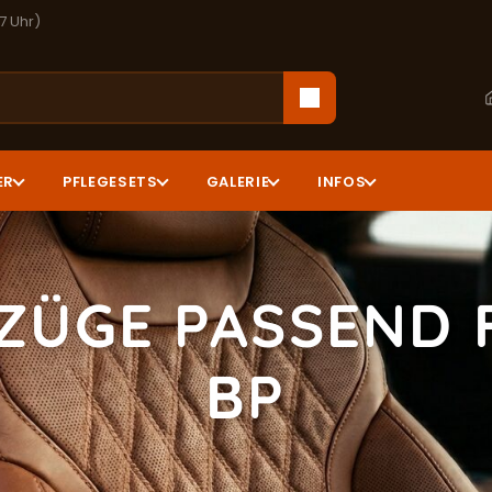
17 Uhr)
ER
PFLEGESETS
GALERIE
INFOS
ZÜGE PASSEND 
BP