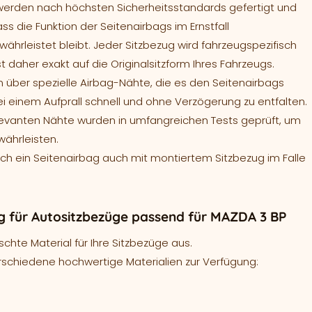
werden nach höchsten Sicherheitsstandards gefertigt und
ass die Funktion der Seitenairbags im Ernstfall
ährleistet bleibt. Jeder Sitzbezug wird fahrzeugspezifisch
t daher exakt auf die Originalsitzform Ihres Fahrzeugs.
 über spezielle Airbag-Nähte, die es den Seitenairbags
ei einem Aufprall schnell und ohne Verzögerung zu entfalten.
levanten Nähte wurden in umfangreichen Tests geprüft, um
währleisten.
sich ein Seitenairbag auch mit montiertem Sitzbezug im Falle
 für Autositzbezüge passend für MAZDA 3 BP
hte Material für Ihre Sitzbezüge aus.
rschiedene hochwertige Materialien zur Verfügung: