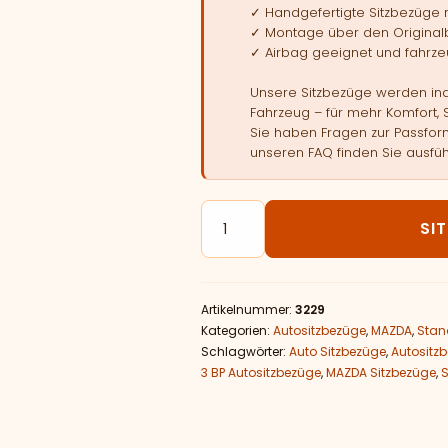
✓ Handgefertigte Sitzbezüge
✓ Montage über den Original
✓ Airbag geeignet und fahrzeu
Unsere Sitzbezüge werden indi
Fahrzeug – für mehr Komfort, 
Sie haben Fragen zur Passform
unseren FAQ finden Sie ausfüh
Autositzbezüge passend für M
SI
Artikelnummer:
3229
Kategorien:
Autositzbezüge
,
MAZDA
,
Stan
Schlagwörter:
Auto Sitzbezüge
,
Autositz
3 BP Autositzbezüge
,
MAZDA Sitzbezüge
,
S