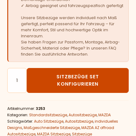
✓ Airbag geeignet und fahrzeugspezifisch gefertigt
Unsere Sitzbezüge werden individuell nach Maß
gefertigt, perfekt passend für Ihr Fahrzeug – für
mehr Komfort, Stil und hochwertige Optik im
Innenraum.
Sie haben Fragen zur Passform, Montage, Airbag-
Sicherheit, Material oder Pflege? In unseren FAQ
finden Sie ausführliche Antworten.
Autositzbezüge passend für MAZDA AZ offroad Menge
SITZBEZÜGE SET
KONFIGURIEREN
Artikelnummer:
3253
Kategorien:
Standardsitzbezüge
,
Autositzbezüge
,
MAZDA
Schlagwörter:
Auto Sitzbezüge
,
Autositzbezüge
,
individuelles
Designs
,
Maßgeschneiderte Sitzbezüge
,
MAZDA AZ offroad
Autositzbezüge
,
MAZDA Sitzbezüge
,
Sitzbezüge